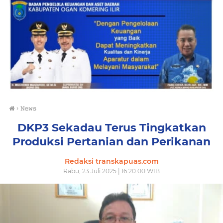
›
𝙽𝚎𝚠𝚜
DKP3 Sekadau Terus Tingkatkan
Produksi Pertanian dan Perikanan
Redaksi transkapuas.com
Rabu, 23 Juli 2025 | 16.20.00 WIB