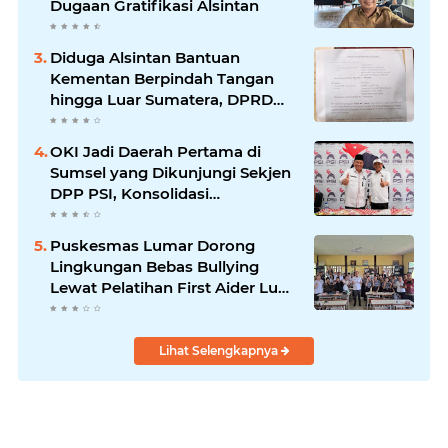
Dugaan Gratifikasi Alsintan
Diduga Alsintan Bantuan
Kementan Berpindah Tangan
hingga Luar Sumatera, DPRD
Sumsel Minta Aparat Usut
Tuntas
OKI Jadi Daerah Pertama di
Sumsel yang Dikunjungi Sekjen
DPP PSI, Konsolidasi
Pembentukan DPRT Dimulai
Puskesmas Lumar Dorong
Lingkungan Bebas Bullying
Lewat Pelatihan First Aider Luka
Psikologis di SMAN 01
Lihat Selengkapnya