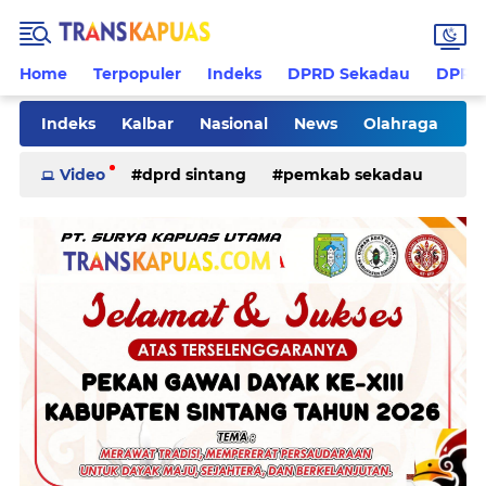
Home
Terpopuler
Indeks
DPRD Sekadau
DPRD 
Indeks
Kalbar
Nasional
News
Olahraga
Pilkades
Rohani
Sanggau
Sekadau
Video
dprd sintang
pemkab sekadau
Sintang
Sosial
Tips
ketapang
kriminal
pemkab sintang