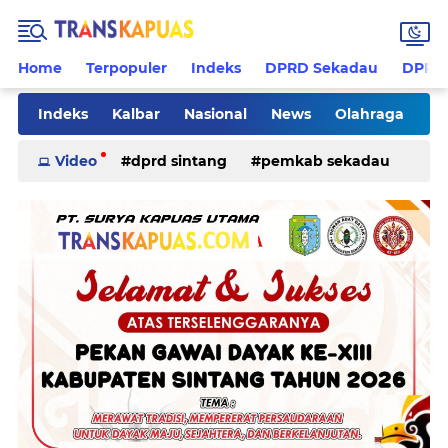
Home
Terpopuler
Indeks
DPRD Sekadau
DPRD 
Indeks
Kalbar
Nasional
News
Olahraga
Pilkades
Rohani
Sanggau
Sekadau
Video
dprd sintang
pemkab sekadau
Sintang
Sosial
Tips
ketapang
kriminal
pemkab sintang