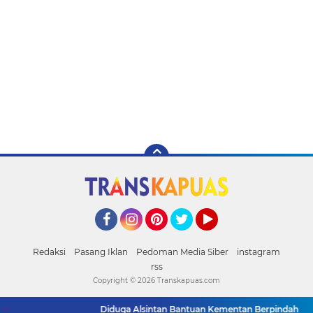
Facebook
Instagram
Pinterest
Twitter
YouTube
Redaksi
Pasang Iklan
Pedoman Media Siber
instagram
rss
Copyright ©
2026 Transkapuas.com
Diduga Alsintan Bantuan Kementan Berpindah Tangan