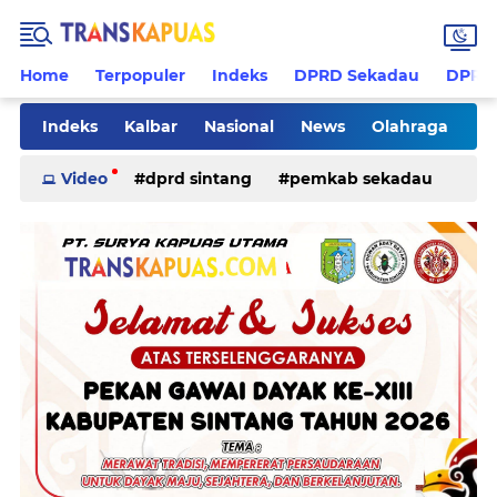
Home
Terpopuler
Indeks
DPRD Sekadau
DPRD 
Indeks
Kalbar
Nasional
News
Olahraga
Pilkades
Rohani
Sanggau
Sekadau
Video
dprd sintang
pemkab sekadau
Sintang
Sosial
Tips
ketapang
kriminal
pemkab sintang