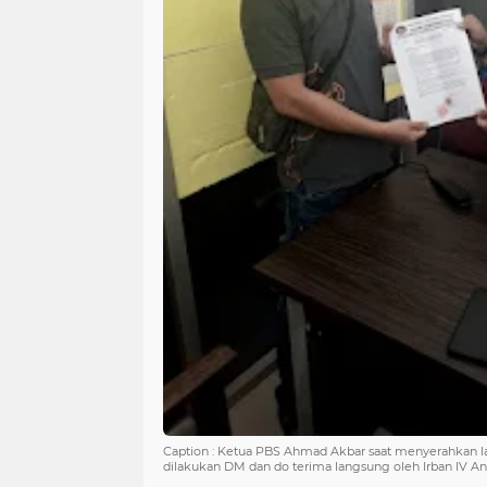
Caption : Ketua PBS Ahmad Akbar saat menyerahkan la
dilakukan DM dan do terima langsung oleh Irban IV Andi