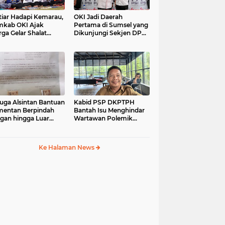
tiar Hadapi Kemarau,
OKI Jadi Daerah
kab OKI Ajak
Pertama di Sumsel yang
ga Gelar Shalat
Dikunjungi Sekjen DPP
isqa
PSI, Konsolidasi
Pembentukan DPRT
Dimulai
uga Alsintan Bantuan
Kabid PSP DKPTPH
entan Berpindah
Bantah Isu Menghindar
gan hingga Luar
Wartawan Polemik
matera, DPRD
Dugaan Gratifikasi
sel Minta Aparat
Alsintan
t Tuntas
Ke Halaman News