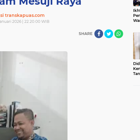
cam Mesuji Raya
Ikh
si transkapuas.com
Pem
War
Januari 2026 | 22.20.00 WIB
Ist
SHARE
Did
Kem
Tan
Su
Sum
Usu