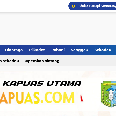
Olahraga
Pilkades
Rohani
Sanggau
Sekadau
Ban Selip, Mobil Oleng 
b sekadau
pemkab sintang
Ikhtiar Hadapi Kemarau,