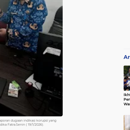
Ar
Ikh
Pem
War
Ist
poran dugaan indikasi korupsi yang
ka Fatra.Senin ( 19/1/2026).