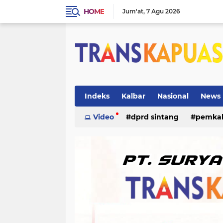
HOME
Jum'at
7 Agu 2026
Indeks
Kalbar
Nasional
News
ketapang
Video
dprd sintang
kriminal
pemka