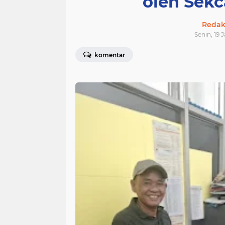
oleh Sek
Redak
Senin, 19 
komentar