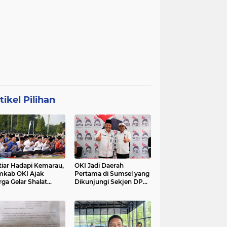
tikel Pilihan
tiar Hadapi Kemarau,
OKI Jadi Daerah
kab OKI Ajak
Pertama di Sumsel yang
ga Gelar Shalat
Dikunjungi Sekjen DPP
isqa
PSI, Konsolidasi
Pembentukan DPRT
Dimulai