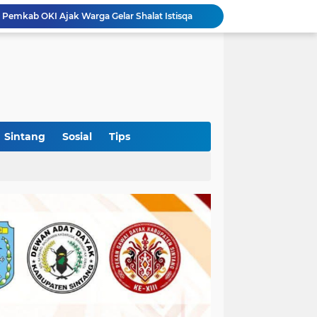
OKI Jadi Daerah Pertama di Sumsel yang Dikunjungi Sekjen DPP PSI, Konsolidasi Pembentukan DPRT Dimulai
Diduga Alsintan Bantuan Kementan Berpindah Tangan hingga Luar Sumatera, DPRD Sumsel Minta Aparat Usut Tuntas
Kabid PSP DKPTPH Bantah Isu Menghindar Wartawan Polemik Dugaan Gratifikasi Alsintan
Polres Sintang Datangi Pekerja PETI di Sungai Kapuas, Minta Aktivitas Penambangan Dihentikan
Puskesmas Lumar Dorong Lingkungan Bebas Bullying Lewat Pelatihan First Aider Luka Psikologis di SMAN 01
Ahmad Akbar Bantah Terima Rp50 Juta Alsintan, Siapkan Aduan ke Dewan Pers
Harlah Ke-4 IKM OKI Perkuat Soliditas Perantau Minang, 900 Warga Hadiri Pertemuan Empat DPC
Rakercab Perdana PKB OKI Tandai Awal Konsolidasi, HM Dja'far Sodiq Ajak Kader Tinggalkan Dinamika Internal
Sintang
Sosial
Tips
Hingga Terperosok di Tanjung Sekayam
 Pemkab OKI Ajak Warga Gelar Shalat Istisqa