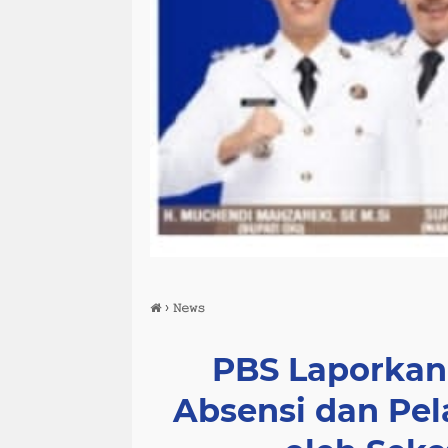
›
𝙽𝚎𝚠𝚜
PBS Laporkan
Absensi dan Pel