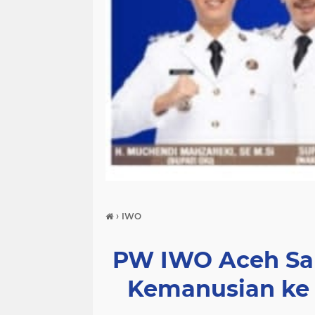
›
IWO
PW IWO Aceh Sal
Kemanusian ke 