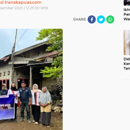
si transkapuas.com
esember 2025 | 12.29.00 WIB
Ikh
Pem
War
SHARE
Ist
Did
Kem
Tan
Su
Sum
Usu