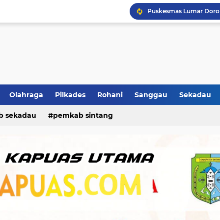
Ban Selip, Mobil Oleng 
Ikhtiar Hadapi Kemarau,
Olahraga
Pilkades
Rohani
Sanggau
Sekadau
b sekadau
pemkab sintang