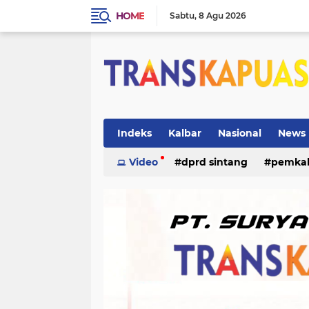
HOME
Sabtu
8 Agu 2026
Indeks
Kalbar
Nasional
News
ketapang
Video
dprd sintang
kriminal
pemka