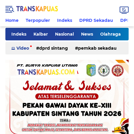
Home
Terpopuler
Indeks
DPRD Sekadau
DPRD 
Indeks
Kalbar
Nasional
News
Olahraga
Pilkades
Rohani
Sanggau
Sekadau
Video
dprd sintang
pemkab sekadau
Sintang
Sosial
Tips
ketapang
kriminal
pemkab sintang