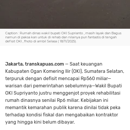
Caption : Rumah dinas wakil bupati OKI Suprianto , masih layak dan Bagus
namun di paksa kan untuk di rehab dan nilainya pun fantastis di tengah
defisit OKI , fhoto di ambil Selasa ( 18/11/2025).
Jakarta, transkapuas.com
— Saat keuangan
Kabupaten Ogan Komering Ilir (OKI), Sumatera Selatan,
terpuruk dengan defisit mencapai Rp560 miliar—
warisan dari pemerintahan sebelumnya—Wakil Bupati
OKI Supriyanto justru menggenjot proyek rehabilitasi
rumah dinasnya senilai Rp6 miliar. Kebijakan ini
memantik kemarahan publik karena dinilai tidak peka
terhadap kondisi fiskal dan mengabaikan kontraktor
yang hingga kini belum dibayar.