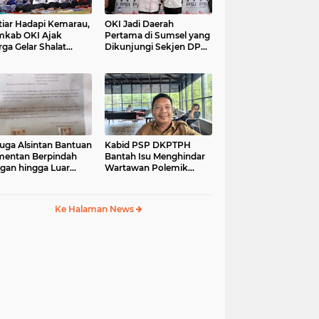
tiar Hadapi Kemarau,
OKI Jadi Daerah
kab OKI Ajak
Pertama di Sumsel yang
ga Gelar Shalat
Dikunjungi Sekjen DPP
isqa
PSI, Konsolidasi
Pembentukan DPRT
Dimulai
uga Alsintan Bantuan
Kabid PSP DKPTPH
entan Berpindah
Bantah Isu Menghindar
gan hingga Luar
Wartawan Polemik
matera, DPRD
Dugaan Gratifikasi
sel Minta Aparat
Alsintan
t Tuntas
Ke Halaman News