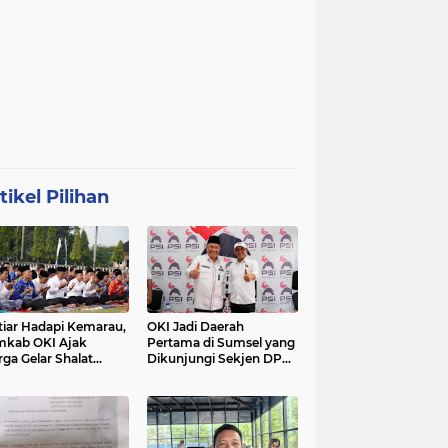
tikel Pilihan
tiar Hadapi Kemarau,
OKI Jadi Daerah
kab OKI Ajak
Pertama di Sumsel yang
ga Gelar Shalat
Dikunjungi Sekjen DPP
isqa
PSI, Konsolidasi
Pembentukan DPRT
Dimulai