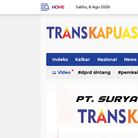
HOME
Sabtu
8 Agu 2026
Indeks
Kalbar
Nasional
News
ketapang
Video
dprd sintang
kriminal
pemka