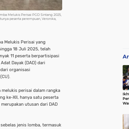
omba Melukis Perisai PGD Sintang 2025,
satunya peserta perempuan, Veronika,
a Melukis Perisai yang
hingga 18 Juli 2025, telah
anyak 11 peserta berpartisipasi
Ar
 Adat Dayak (DAD) dari
dari organisasi
(CU).
a melukis perisai dalam rangka
Ikh
g ke-XII, hanya satu peserta
Pem
War
g merupakan utusan dari DAD
Ist
 sebelas jenis lomba, termasuk