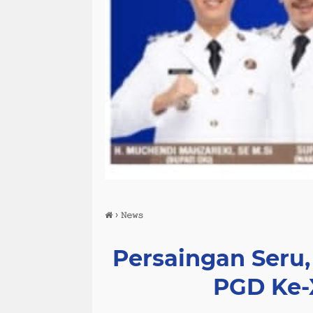
›
𝙽𝚎𝚠𝚜
Persaingan Seru,
PGD Ke-