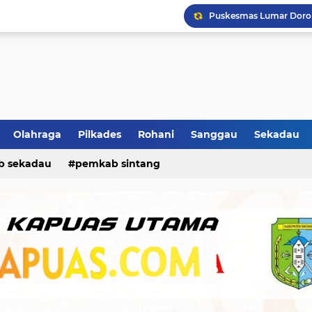
Ban Selip, Mobil Oleng 
Ikhtiar Hadapi Kemarau,
Olahraga
Pilkades
Rohani
Sanggau
Sekadau
b sekadau
pemkab sintang