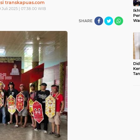
si transkapuas.com
9 Juli 2025 | 07.38.00 WIB
Ikh
Pem
War
SHARE
Ist
Did
Kem
Tan
Su
Sum
Usu