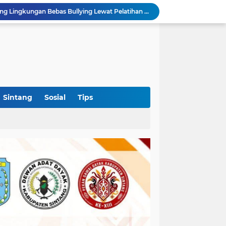
Ahmad Akbar Bantah Terima Rp50 Juta Alsintan, Siapkan Aduan ke Dewan Pers
Harlah Ke-4 IKM OKI Perkuat Soliditas Perantau Minang, 900 Warga Hadiri Pertemuan Empat DPC
Rakercab Perdana PKB OKI Tandai Awal Konsolidasi, HM Dja'far Sodiq Ajak Kader Tinggalkan Dinamika Internal
Hingga Terperosok di Tanjung Sekayam
 Pemkab OKI Ajak Warga Gelar Shalat Istisqa
OKI Jadi Daerah Pertama di Sumsel yang Dikunjungi Sekjen DPP PSI, Konsolidasi Pembentukan DPRT Dimulai
Diduga Alsintan Bantuan Kementan Berpindah Tangan hingga Luar Sumatera, DPRD Sumsel Minta Aparat Usut Tuntas
Kabid PSP DKPTPH Bantah Isu Menghindar Wartawan Polemik Dugaan Gratifikasi Alsintan
Sintang
Sosial
Tips
Polres Sintang Datangi Pekerja PETI di Sungai Kapuas, Minta Aktivitas Penambangan Dihentikan
Puskesmas Lumar Dorong Lingkungan Bebas Bullying Lewat Pelatihan First Aider Luka Psikologis di SMAN 01