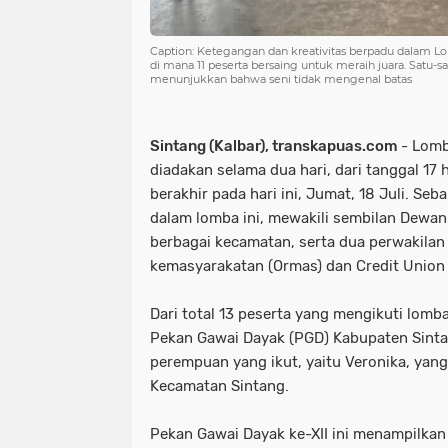
Caption: Ketegangan dan kreativitas berpadu dalam L
di mana 11 peserta bersaing untuk meraih juara. Satu-
menunjukkan bahwa seni tidak mengenal batas
Sintang (Kalbar), transkapuas.com
- Lomb
diadakan selama dua hari, dari tanggal 17 
berakhir pada hari ini, Jumat, 18 Juli. Seb
dalam lomba ini, mewakili sembilan Dewan
berbagai kecamatan, serta dua perwakilan 
kemasyarakatan (Ormas) dan Credit Union 
Dari total 13 peserta yang mengikuti lomb
Pekan Gawai Dayak (PGD) Kabupaten Sintan
perempuan yang ikut, yaitu Veronika, yan
Kecamatan Sintang.
Pekan Gawai Dayak ke-XII ini menampilkan