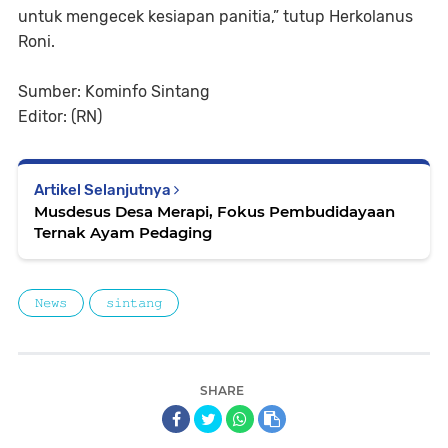
untuk mengecek kesiapan panitia,” tutup Herkolanus
Roni.
Sumber: Kominfo Sintang
Editor: (RN)
Artikel Selanjutnya
Musdesus Desa Merapi, Fokus Pembudidayaan
Ternak Ayam Pedaging
𝙽𝚎𝚠𝚜
𝚜𝚒𝚗𝚝𝚊𝚗𝚐
SHARE