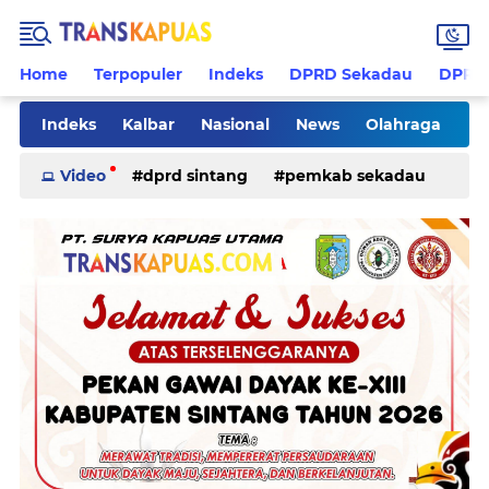
Home
Terpopuler
Indeks
DPRD Sekadau
DPRD 
Indeks
Kalbar
Nasional
News
Olahraga
Pilkades
Rohani
Sanggau
Sekadau
Video
dprd sintang
pemkab sekadau
Sintang
Sosial
Tips
ketapang
kriminal
pemkab sintang