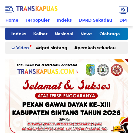
Home
Terpopuler
Indeks
DPRD Sekadau
DPRD 
Indeks
Kalbar
Nasional
News
Olahraga
Pilkades
Rohani
Sanggau
Sekadau
Video
dprd sintang
pemkab sekadau
Sintang
Sosial
Tips
ketapang
kriminal
pemkab sintang