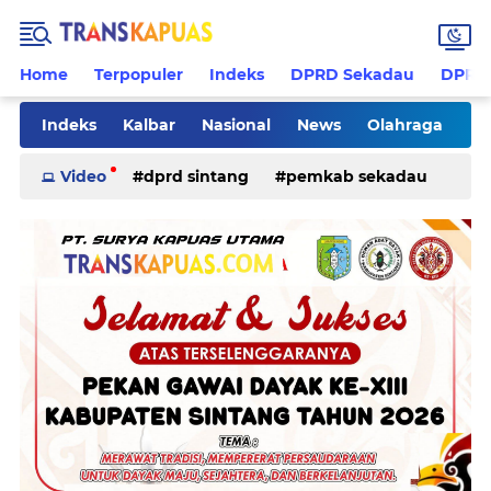
Home
Terpopuler
Indeks
DPRD Sekadau
DPRD 
Indeks
Kalbar
Nasional
News
Olahraga
Pilkades
Rohani
Sanggau
Sekadau
Video
dprd sintang
pemkab sekadau
Sintang
Sosial
Tips
ketapang
kriminal
pemkab sintang