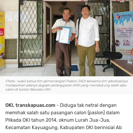
Fhoto : wakil ketua tim pemenangan Paslon JADI bersama tim advokasinya
melaporkan adanya dugaan pelanggaran ASN yang mendukung salah satu
calon di kantor Bawaslu OKI.
OKI, transkapuas.com
- Diduga tak netral dengan
memihak salah satu pasangan calon (paslon) dalam
Pilkada OKI tahun 2014, oknum Lurah Jua-Jua,
Kecamatan Kayuagung, Kabupaten OKI berinisial Ab