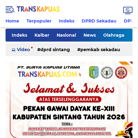
Home
Terpopuler
Indeks
DPRD Sekadau
DPRD 
Indeks
Kalbar
Nasional
News
Olahraga
Pilkades
Rohani
Sanggau
Sekadau
Video
dprd sintang
pemkab sekadau
Sintang
Sosial
Tips
ketapang
kriminal
pemkab sintang