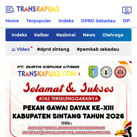
Home
Terpopuler
Indeks
DPRD Sekadau
DPRD 
Indeks
Kalbar
Nasional
News
Olahraga
Pilkades
Rohani
Sanggau
Sekadau
Video
dprd sintang
pemkab sekadau
Sintang
Sosial
Tips
ketapang
kriminal
pemkab sintang