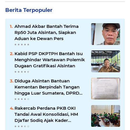
Berita Terpopuler
Ahmad Akbar Bantah Terima
Rp50 Juta Alsintan, Siapkan
Aduan ke Dewan Pers
Kabid PSP DKPTPH Bantah Isu
Menghindar Wartawan Polemik
Dugaan Gratifikasi Alsintan
Diduga Alsintan Bantuan
Kementan Berpindah Tangan
hingga Luar Sumatera, DPRD
Sumsel Minta Aparat Usut
Tuntas
Rakercab Perdana PKB OKI
Tandai Awal Konsolidasi, HM
Dja'far Sodiq Ajak Kader
Tinggalkan Dinamika Internal