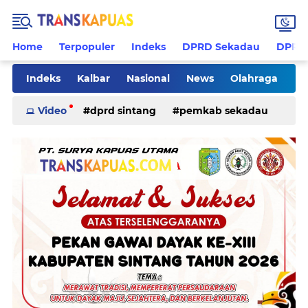
Home
Terpopuler
Indeks
DPRD Sekadau
DPRD 
Indeks
Kalbar
Nasional
News
Olahraga
Pilkades
Rohani
Sanggau
Sekadau
Video
dprd sintang
pemkab sekadau
Sintang
Sosial
Tips
ketapang
kriminal
pemkab sintang