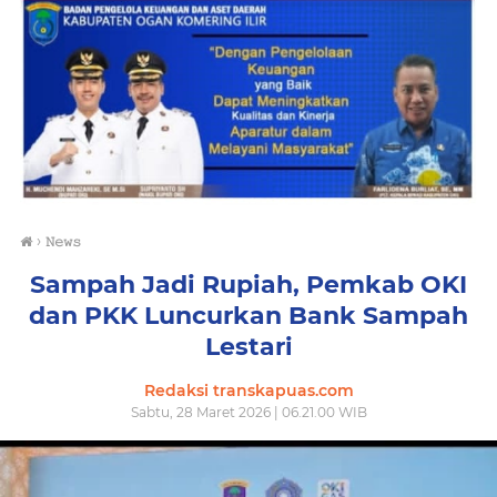
›
𝙽𝚎𝚠𝚜
Sampah Jadi Rupiah, Pemkab OKI
dan PKK Luncurkan Bank Sampah
Lestari
Redaksi transkapuas.com
Sabtu, 28 Maret 2026 | 06.21.00 WIB