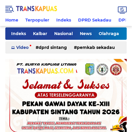
Home
Terpopuler
Indeks
DPRD Sekadau
DPRD 
Indeks
Kalbar
Nasional
News
Olahraga
Pilkades
Rohani
Sanggau
Sekadau
Video
dprd sintang
pemkab sekadau
Sintang
Sosial
Tips
ketapang
kriminal
pemkab sintang