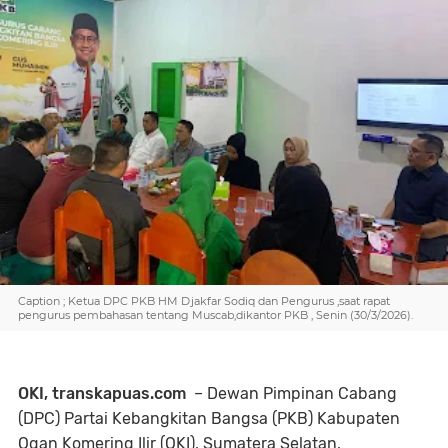
Caption ; Ketua DPC PKB HM Djakfar Sodiq dan Pengurus ,saat rapat
pengurus pembahasan tentang Muscab,dikantor PKB , Senin (30/3/2026).
OKI, transkapuas.com
– Dewan Pimpinan Cabang
(DPC) Partai Kebangkitan Bangsa (PKB) Kabupaten
Ogan Komering Ilir (OKI), Sumatera Selatan,