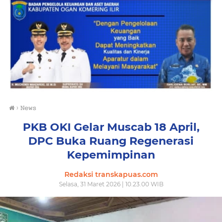
›
𝙽𝚎𝚠𝚜
PKB OKI Gelar Muscab 18 April,
DPC Buka Ruang Regenerasi
Kepemimpinan
Redaksi transkapuas.com
Selasa, 31 Maret 2026 | 10.23.00 WIB