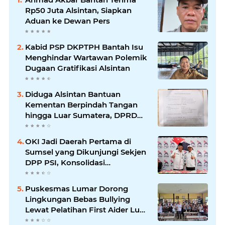
Rp50 Juta Alsintan, Siapkan
Aduan ke Dewan Pers
Kabid PSP DKPTPH Bantah Isu
Menghindar Wartawan Polemik
Dugaan Gratifikasi Alsintan
Diduga Alsintan Bantuan
Kementan Berpindah Tangan
hingga Luar Sumatera, DPRD
Sumsel Minta Aparat Usut
Tuntas
OKI Jadi Daerah Pertama di
Sumsel yang Dikunjungi Sekjen
DPP PSI, Konsolidasi
Pembentukan DPRT Dimulai
Puskesmas Lumar Dorong
Lingkungan Bebas Bullying
Lewat Pelatihan First Aider Luka
Psikologis di SMAN 01