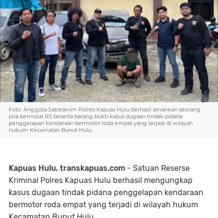
Foto: Anggota Satreskrim Polres Kapuas Hulu berhasil amankan seorang
pria berinisial RS beserta barang bukti kasus dugaan tindak pidana
penggelapan kendaraan bermotor roda empat yang terjadi di wilayah
hukum Kecamatan Bunut Hulu.
Kapuas Hulu, transkapuas.com
- Satuan Reserse
Kriminal Polres Kapuas Hulu berhasil mengungkap
kasus dugaan tindak pidana penggelapan kendaraan
bermotor roda empat yang terjadi di wilayah hukum
Kecamatan Bunut Hulu.