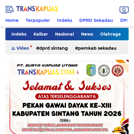
Home
Terpopuler
Indeks
DPRD Sekadau
DPRD 
Indeks
Kalbar
Nasional
News
Olahraga
Pilkades
Rohani
Sanggau
Sekadau
Video
dprd sintang
pemkab sekadau
Sintang
Sosial
Tips
ketapang
kriminal
pemkab sintang