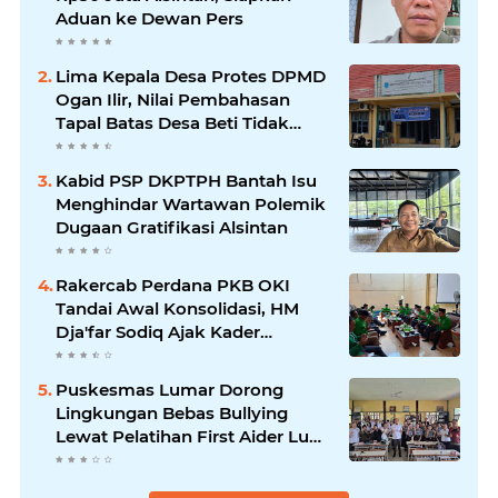
Aduan ke Dewan Pers
Lima Kepala Desa Protes DPMD
Ogan Ilir, Nilai Pembahasan
Tapal Batas Desa Beti Tidak
Transparan
Kabid PSP DKPTPH Bantah Isu
Menghindar Wartawan Polemik
Dugaan Gratifikasi Alsintan
Rakercab Perdana PKB OKI
Tandai Awal Konsolidasi, HM
Dja'far Sodiq Ajak Kader
Tinggalkan Dinamika Internal
Puskesmas Lumar Dorong
Lingkungan Bebas Bullying
Lewat Pelatihan First Aider Luka
Psikologis di SMAN 01