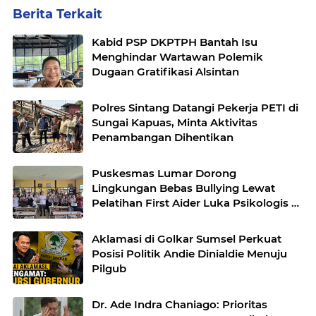
Berita Terkait
Kabid PSP DKPTPH Bantah Isu
Menghindar Wartawan Polemik
Dugaan Gratifikasi Alsintan
Polres Sintang Datangi Pekerja PETI di
Sungai Kapuas, Minta Aktivitas
Penambangan Dihentikan
Puskesmas Lumar Dorong
Lingkungan Bebas Bullying Lewat
Pelatihan First Aider Luka Psikologis di
SMAN 01
Aklamasi di Golkar Sumsel Perkuat
Posisi Politik Andie Dinialdie Menuju
Pilgub
Dr. Ade Indra Chaniago: Prioritas