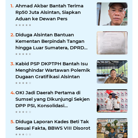
Ahmad Akbar Bantah Terima
Rp50 Juta Alsintan, Siapkan
Aduan ke Dewan Pers
Diduga Alsintan Bantuan
Kementan Berpindah Tangan
hingga Luar Sumatera, DPRD
Sumsel Minta Aparat Usut
Tuntas
Kabid PSP DKPTPH Bantah Isu
Menghindar Wartawan Polemik
Dugaan Gratifikasi Alsintan
OKI Jadi Daerah Pertama di
Sumsel yang Dikunjungi Sekjen
DPP PSI, Konsolidasi
Pembentukan DPRT Dimulai
Diduga Laporan Kades Beti Tak
Sesuai Fakta, BBWS VIII Disorot