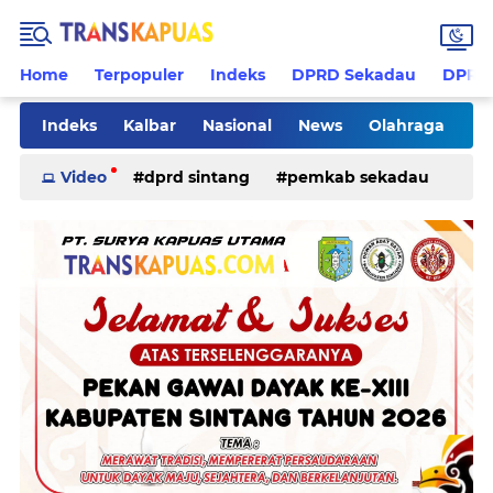
Home
Terpopuler
Indeks
DPRD Sekadau
DPRD 
Indeks
Kalbar
Nasional
News
Olahraga
Pilkades
Rohani
Sanggau
Sekadau
Video
dprd sintang
pemkab sekadau
Sintang
Sosial
Tips
ketapang
kriminal
pemkab sintang