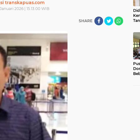
si transkapuas.com
Januari 2026 | 15.13.00 WIB
Did
Kem
Tan
SHARE
Su
Sum
Usu
Pu
Dor
Beb
Pel
Luk
01