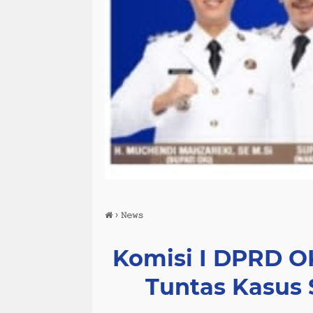
›
𝙽𝚎𝚠𝚜
Komisi I DPRD 
Tuntas Kasus