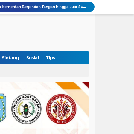
Kabid PSP DKPTPH Bantah Isu Menghindar Wartawan Polemik Dugaan Gratifikasi Alsintan
Puskesmas Lumar Dorong Lingkungan Bebas Bullying Lewat Pelatihan First Aider Luka Psikologis di SMAN 01
Ahmad Akbar Bantah Terima Rp50 Juta Alsintan, Siapkan Aduan ke Dewan Pers
Harlah Ke-4 IKM OKI Perkuat Soliditas Perantau Minang, 900 Warga Hadiri Pertemuan Empat DPC
Rakercab Perdana PKB OKI Tandai Awal Konsolidasi, HM Dja'far Sodiq Ajak Kader Tinggalkan Dinamika Internal
Polres Sekadau Tangani Laporan Dugaan Kekerasan Seksual, Ajak Masyarakat Jaga Ruang Digital
Aklamasi di Golkar Sumsel Perkuat Posisi Politik Andie Dinialdie Menuju Pilgub
Polres Sekadau Tingkatkan Kasus Dugaan Perampasan Emas ke Tahap Penyidikan
Sintang
Sosial
Tips
OKI Jadi Daerah Pertama di Sumsel yang Dikunjungi Sekjen DPP PSI, Konsolidasi Pembentukan DPRT Dimulai
Diduga Alsintan Bantuan Kementan Berpindah Tangan hingga Luar Sumatera, DPRD Sumsel Minta Aparat Usut Tuntas