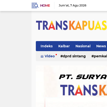
HOME
Jum'at
7 Agu 2026
Indeks
Kalbar
Nasional
News
ketapang
Video
dprd sintang
kriminal
pemka