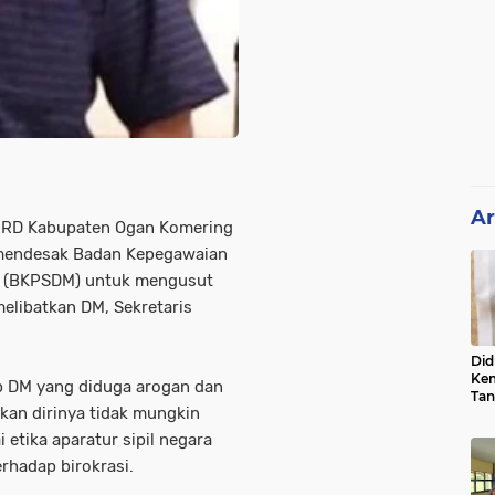
Ar
DPRD Kabupaten Ogan Komering
o, mendesak Badan Kepegawaian
 (BKPSDM) untuk mengusut
elibatkan DM, Sekretaris
Did
Kem
p DM yang diduga arogan dan
Tan
an dirinya tidak mungkin
Su
Sum
 etika aparatur sipil negara
Usu
rhadap birokrasi.