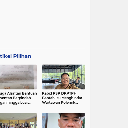
tikel Pilihan
uga Alsintan Bantuan
Kabid PSP DKPTPH
entan Berpindah
Bantah Isu Menghindar
gan hingga Luar
Wartawan Polemik
matera, DPRD
Dugaan Gratifikasi
sel Minta Aparat
Alsintan
t Tuntas