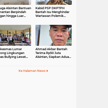
uga Alsintan Bantuan
Kabid PSP DKPTPH
entan Berpindah
Bantah Isu Menghindar
gan hingga Luar
Wartawan Polemik
matera, DPRD
Dugaan Gratifikasi
sel Minta Aparat
Alsintan
t Tuntas
skesmas Lumar
Ahmad Akbar Bantah
ong Lingkungan
Terima Rp50 Juta
as Bullying Lewat
Alsintan, Siapkan Aduan
atihan First Aider
ke Dewan Pers
a Psikologis di SMAN
Ke Halaman News