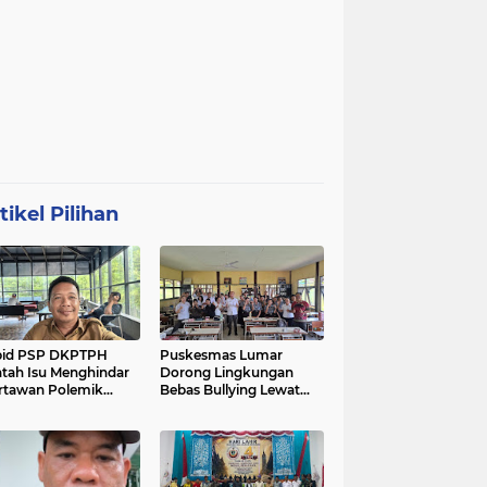
tikel Pilihan
bid PSP DKPTPH
Puskesmas Lumar
tah Isu Menghindar
Dorong Lingkungan
tawan Polemik
Bebas Bullying Lewat
aan Gratifikasi
Pelatihan First Aider
intan
Luka Psikologis di SMAN
01