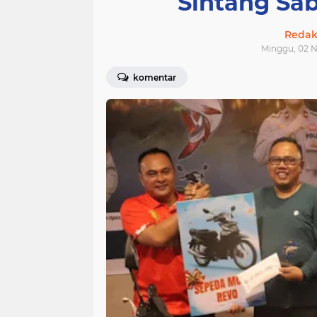
Sintang Sa
Redak
Minggu, 02 N
komentar