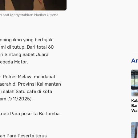
lon saat Menyerahkan Hadiah Utama
cing ikan yang bertajuk
i di tutup. Dari total 60
ri Sintang Sabet Juara
Ar
epeda Motor.
n Polres Melawi mendapat
aerah di Provinsi Kalimantan
 salah Satu cafe di kota
am (1/11/2025).
Ka
Ban
War
rasi Para peserta Berlomba
Dug
Als
an Para Peserta terus