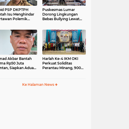
bid PSP DKPTPH
Puskesmas Lumar
tah Isu Menghindar
Dorong Lingkungan
tawan Polemik
Bebas Bullying Lewat
aan Gratifikasi
Pelatihan First Aider
intan
Luka Psikologis di SMAN
01
ad Akbar Bantah
Harlah Ke-4 IKM OKI
ima Rp50 Juta
Perkuat Soliditas
intan, Siapkan Aduan
Perantau Minang, 900
Dewan Pers
Warga Hadiri Pertemuan
Empat DPC
Ke Halaman News