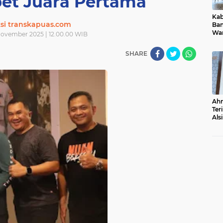
bet Juara Pertama
Ka
si transkapuas.com
Ban
War
ovember 2025 | 12.00.00 WIB
Dug
Als
SHARE
Ahm
Ter
Als
ke 