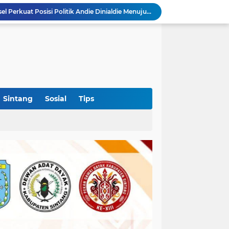
Polres Sekadau Tingkatkan Kasus Dugaan Perampasan Emas ke Tahap Penyidikan
Bupati OKI Bagikan 3.000 Bendera Merah Putih, Ajak Warga Semarakkan HUT Ke-81 RI
Diduga Alsintan Bantuan Kementan Berpindah Tangan hingga Luar Sumatera, DPRD Sumsel Minta Aparat Usut Tuntas
Kabid PSP DKPTPH Bantah Isu Menghindar Wartawan Polemik Dugaan Gratifikasi Alsintan
Puskesmas Lumar Dorong Lingkungan Bebas Bullying Lewat Pelatihan First Aider Luka Psikologis di SMAN 01
Ahmad Akbar Bantah Terima Rp50 Juta Alsintan, Siapkan Aduan ke Dewan Pers
Harlah Ke-4 IKM OKI Perkuat Soliditas Perantau Minang, 900 Warga Hadiri Pertemuan Empat DPC
Rakercab Perdana PKB OKI Tandai Awal Konsolidasi, HM Dja'far Sodiq Ajak Kader Tinggalkan Dinamika Internal
Sintang
Sosial
Tips
Polres Sekadau Tangani Laporan Dugaan Kekerasan Seksual, Ajak Masyarakat Jaga Ruang Digital
Aklamasi di Golkar Sumsel Perkuat Posisi Politik Andie Dinialdie Menuju Pilgub