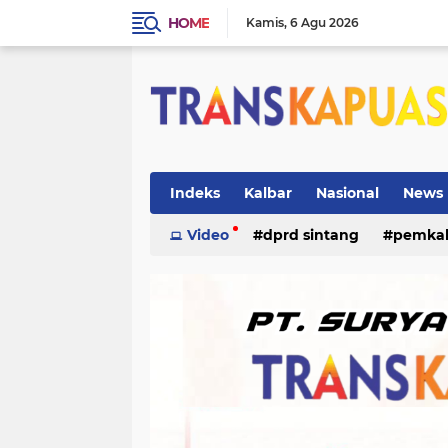
HOME
Kamis
6 Agu 2026
Indeks
Kalbar
Nasional
News
ketapang
Video
dprd sintang
kriminal
pemka