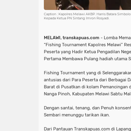
Caption : Kapolres Melawi AKBP. Harris Batara Simbo
Kepada Ketua PN Sintang Imron Rosyadi.
MELAWI, transkapuas.com
- Lomba Meman
“Fishing Tournament Kapolres Melawi” Resm
Peserta yang Hadir Ketua Pengadilan Nege
Pertama Membawa Pulang hadiah utama S
Fishing Tournament yang di Selenggaraka
antusias dari Para Peserta dari Berbagai D
Barat di Pusatkan di kolam Pemancingan di
Nanga Pinoh, Kabupaten Melawi Sabtu Mal
Dengan santai, tenang, dan Penuh konsent
Sembari menunggu tarikan ikan.
Dari Pantauan Transkapuas.com di Lapang