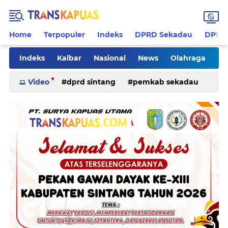
Home
Terpopuler
Indeks
DPRD Sekadau
DPRD 
Indeks
Kalbar
Nasional
News
Olahraga
Pilkades
Rohani
Sanggau
Sekadau
Video
dprd sintang
pemkab sekadau
Sintang
Sosial
Tips
ketapang
kriminal
pemkab sintang