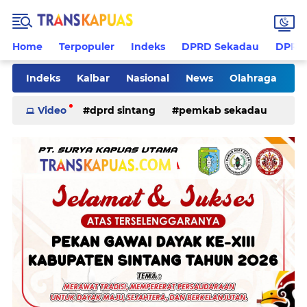
Home
Terpopuler
Indeks
DPRD Sekadau
DPRD 
Indeks
Kalbar
Nasional
News
Olahraga
Pilkades
Rohani
Sanggau
Sekadau
Video
dprd sintang
pemkab sekadau
Sintang
Sosial
Tips
ketapang
kriminal
pemkab sintang