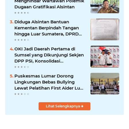
Menghindar Wartawan Polemik
Dugaan Gratifikasi Alsintan
Diduga Alsintan Bantuan
Kementan Berpindah Tangan
hingga Luar Sumatera, DPRD
Sumsel Minta Aparat Usut
Tuntas
OKI Jadi Daerah Pertama di
Sumsel yang Dikunjungi Sekjen
DPP PSI, Konsolidasi
Pembentukan DPRT Dimulai
Puskesmas Lumar Dorong
Lingkungan Bebas Bullying
Lewat Pelatihan First Aider Luka
Psikologis di SMAN 01
Lihat Selengkapnya