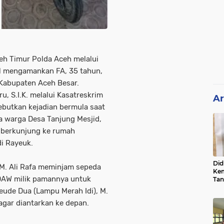
eh Timur Polda Aceh melalui
il mengamankan FA, 35 tahun,
Kabupaten Aceh Besar.
, S.I.K. melalui Kasatreskrim
Ar
ebutkan kejadian bermula saat
a warga Desa Tanjung Mesjid,
berkunjung ke rumah
i Rayeuk.
Did
M. Ali Rafa meminjam sepeda
Kem
DAW milik pamannya untuk
Tan
Su
Keude Dua (Lampu Merah Idi), M.
Sum
agar diantarkan ke depan.
Usu