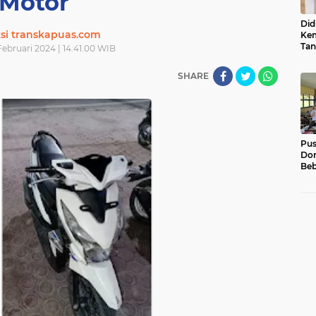
Motor
Did
si transkapuas.com
Kem
Tan
ebruari 2024 | 14.41.00 WIB
Su
Sum
SHARE
Usu
Pu
Dor
Beb
Pel
Luk
01