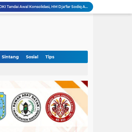
Polres Sekadau Tangani Laporan Dugaan Kekerasan Seksual, Ajak Masyarakat Jaga Ruang Digital
Aklamasi di Golkar Sumsel Perkuat Posisi Politik Andie Dinialdie Menuju Pilgub
Polres Sekadau Tingkatkan Kasus Dugaan Perampasan Emas ke Tahap Penyidikan
OKI Jadi Daerah Pertama di Sumsel yang Dikunjungi Sekjen DPP PSI, Konsolidasi Pembentukan DPRT Dimulai
Diduga Alsintan Bantuan Kementan Berpindah Tangan hingga Luar Sumatera, DPRD Sumsel Minta Aparat Usut Tuntas
Kabid PSP DKPTPH Bantah Isu Menghindar Wartawan Polemik Dugaan Gratifikasi Alsintan
Puskesmas Lumar Dorong Lingkungan Bebas Bullying Lewat Pelatihan First Aider Luka Psikologis di SMAN 01
Ahmad Akbar Bantah Terima Rp50 Juta Alsintan, Siapkan Aduan ke Dewan Pers
Sintang
Sosial
Tips
Harlah Ke-4 IKM OKI Perkuat Soliditas Perantau Minang, 900 Warga Hadiri Pertemuan Empat DPC
Rakercab Perdana PKB OKI Tandai Awal Konsolidasi, HM Dja'far Sodiq Ajak Kader Tinggalkan Dinamika Internal