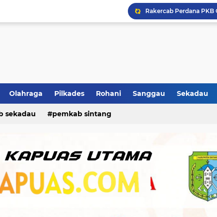
Olahraga
Pilkades
Rohani
Sanggau
Sekadau
b sekadau
pemkab sintang