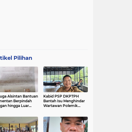
tikel Pilihan
uga Alsintan Bantuan
Kabid PSP DKPTPH
entan Berpindah
Bantah Isu Menghindar
gan hingga Luar
Wartawan Polemik
matera, DPRD
Dugaan Gratifikasi
sel Minta Aparat
Alsintan
t Tuntas