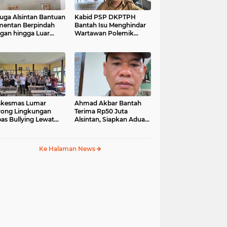
uga Alsintan Bantuan
Kabid PSP DKPTPH
entan Berpindah
Bantah Isu Menghindar
gan hingga Luar
Wartawan Polemik
matera, DPRD
Dugaan Gratifikasi
sel Minta Aparat
Alsintan
t Tuntas
skesmas Lumar
Ahmad Akbar Bantah
ong Lingkungan
Terima Rp50 Juta
as Bullying Lewat
Alsintan, Siapkan Aduan
atihan First Aider
ke Dewan Pers
a Psikologis di SMAN
Ke Halaman News