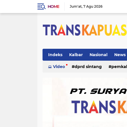
HOME
Jum'at
7 Agu 2026
Indeks
Kalbar
Nasional
News
ketapang
Video
dprd sintang
kriminal
pemka