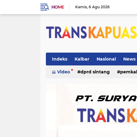
HOME
Kamis
6 Agu 2026
Indeks
Kalbar
Nasional
News
ketapang
Video
dprd sintang
kriminal
pemka