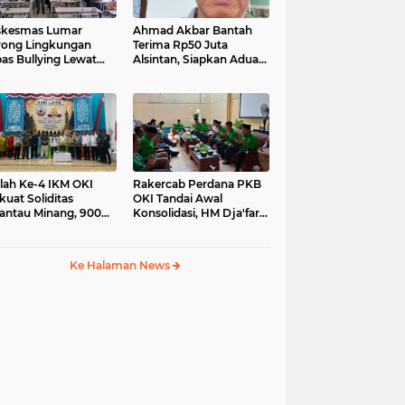
skesmas Lumar
Ahmad Akbar Bantah
ong Lingkungan
Terima Rp50 Juta
as Bullying Lewat
Alsintan, Siapkan Aduan
atihan First Aider
ke Dewan Pers
a Psikologis di SMAN
lah Ke-4 IKM OKI
Rakercab Perdana PKB
kuat Soliditas
OKI Tandai Awal
antau Minang, 900
Konsolidasi, HM Dja'far
ga Hadiri Pertemuan
Sodiq Ajak Kader
pat DPC
Tinggalkan Dinamika
Internal
Ke Halaman News