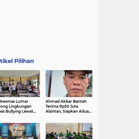
tikel Pilihan
skesmas Lumar
Ahmad Akbar Bantah
ong Lingkungan
Terima Rp50 Juta
as Bullying Lewat
Alsintan, Siapkan Aduan
atihan First Aider
ke Dewan Pers
a Psikologis di SMAN