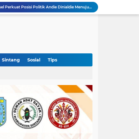
Polres Sekadau Tingkatkan Kasus Dugaan Perampasan Emas ke Tahap Penyidikan
Bupati OKI Bagikan 3.000 Bendera Merah Putih, Ajak Warga Semarakkan HUT Ke-81 RI
ruk, Tewaskan Satu Pengendara
Kabid PSP DKPTPH Bantah Isu Menghindar Wartawan Polemik Dugaan Gratifikasi Alsintan
Puskesmas Lumar Dorong Lingkungan Bebas Bullying Lewat Pelatihan First Aider Luka Psikologis di SMAN 01
Ahmad Akbar Bantah Terima Rp50 Juta Alsintan, Siapkan Aduan ke Dewan Pers
Harlah Ke-4 IKM OKI Perkuat Soliditas Perantau Minang, 900 Warga Hadiri Pertemuan Empat DPC
Rakercab Perdana PKB OKI Tandai Awal Konsolidasi, HM Dja'far Sodiq Ajak Kader Tinggalkan Dinamika Internal
Sintang
Sosial
Tips
Polres Sekadau Tangani Laporan Dugaan Kekerasan Seksual, Ajak Masyarakat Jaga Ruang Digital
Aklamasi di Golkar Sumsel Perkuat Posisi Politik Andie Dinialdie Menuju Pilgub