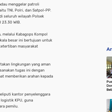
adau menggelar patroli
itu TNI, Polri, dan Satpol-PP.
di seluruh wilayah Polsek
l 23.30 WIB.
, melalui Kabagops Kompol
kala besar ini bertujuan untuk
etertiban masyarakat
Ar
ptakan lingkungan yang aman
ksanakan tugas ini dengan
saat memberikan arahan kepada
Pu
Dor
Beb
Pel
meliputi kantor penyelenggara
Luk
 logistik KPU, guna
01
ra pemilu.