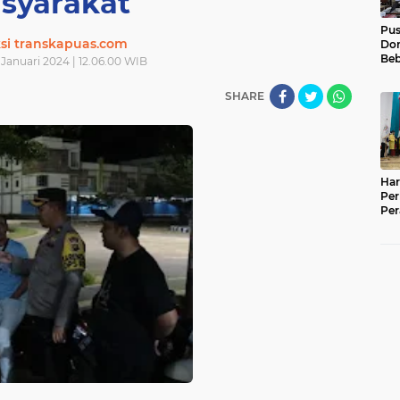
syarakat
Pu
si transkapuas.com
Dor
Beb
Januari 2024 | 12.06.00 WIB
Pel
Luk
SHARE
01
Har
Per
Per
War
Em