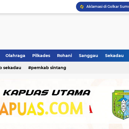
Adu Banteng, Revo VS T
Olahraga
Pilkades
Rohani
Sanggau
Sekadau
b sekadau
pemkab sintang