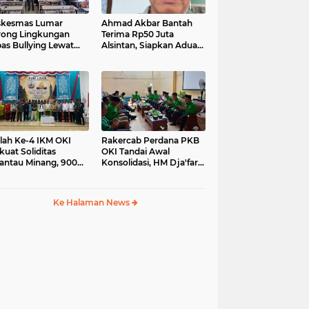
skesmas Lumar
Ahmad Akbar Bantah
ong Lingkungan
Terima Rp50 Juta
as Bullying Lewat
Alsintan, Siapkan Aduan
atihan First Aider
ke Dewan Pers
a Psikologis di SMAN
lah Ke-4 IKM OKI
Rakercab Perdana PKB
kuat Soliditas
OKI Tandai Awal
antau Minang, 900
Konsolidasi, HM Dja'far
ga Hadiri Pertemuan
Sodiq Ajak Kader
pat DPC
Tinggalkan Dinamika
Internal
Ke Halaman News