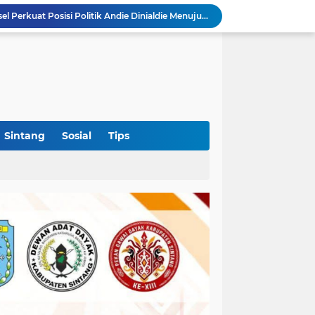
Polres Sekadau Tingkatkan Kasus Dugaan Perampasan Emas ke Tahap Penyidikan
Bupati OKI Bagikan 3.000 Bendera Merah Putih, Ajak Warga Semarakkan HUT Ke-81 RI
ruk, Tewaskan Satu Pengendara
Kabid PSP DKPTPH Bantah Isu Menghindar Wartawan Polemik Dugaan Gratifikasi Alsintan
Puskesmas Lumar Dorong Lingkungan Bebas Bullying Lewat Pelatihan First Aider Luka Psikologis di SMAN 01
Ahmad Akbar Bantah Terima Rp50 Juta Alsintan, Siapkan Aduan ke Dewan Pers
Harlah Ke-4 IKM OKI Perkuat Soliditas Perantau Minang, 900 Warga Hadiri Pertemuan Empat DPC
Rakercab Perdana PKB OKI Tandai Awal Konsolidasi, HM Dja'far Sodiq Ajak Kader Tinggalkan Dinamika Internal
Sintang
Sosial
Tips
Polres Sekadau Tangani Laporan Dugaan Kekerasan Seksual, Ajak Masyarakat Jaga Ruang Digital
Aklamasi di Golkar Sumsel Perkuat Posisi Politik Andie Dinialdie Menuju Pilgub