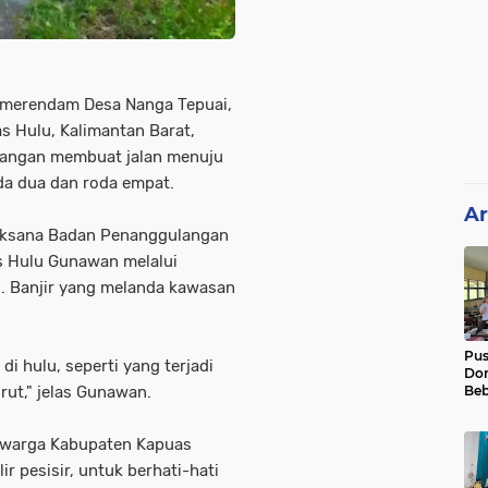
 merendam Desa Nanga Tepuai,
 Hulu, Kalimantan Barat,
enangan membuat jalan menuju
oda dua dan roda empat.
Ar
elaksana Badan Penanggulangan
 Hulu Gunawan melalui
. Banjir yang melanda kawasan
Pu
di hulu, seperti yang terjadi
Dor
Beb
rut," jelas Gunawan.
Pel
Luk
01
warga Kabupaten Kapuas
ir pesisir, untuk berhati-hati