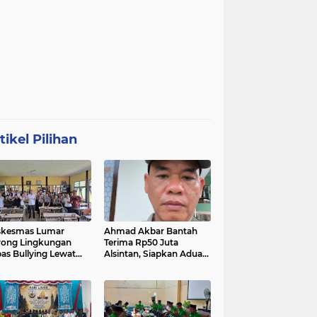
tikel Pilihan
skesmas Lumar
Ahmad Akbar Bantah
ong Lingkungan
Terima Rp50 Juta
as Bullying Lewat
Alsintan, Siapkan Aduan
atihan First Aider
ke Dewan Pers
a Psikologis di SMAN