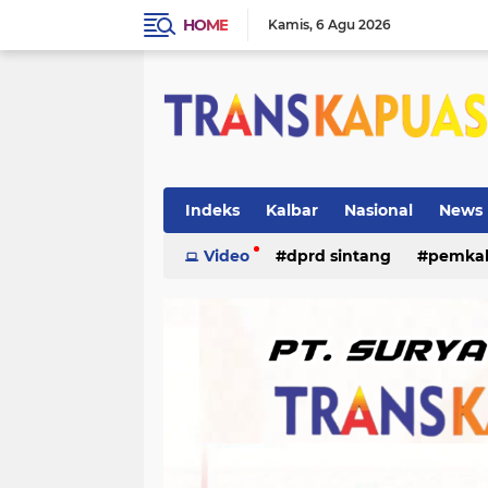
HOME
Kamis
6 Agu 2026
Indeks
Kalbar
Nasional
News
ketapang
Video
dprd sintang
kriminal
pemka