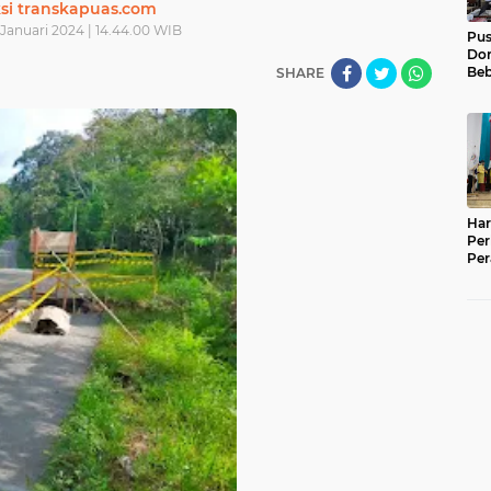
si transkapuas.com
Januari 2024 | 14.44.00 WIB
Pu
Dor
Beb
SHARE
Pel
Luk
01
Har
Per
Per
War
Em