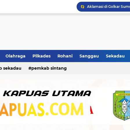
Adu Banteng, Revo VS T
Olahraga
Pilkades
Rohani
Sanggau
Sekadau
b sekadau
pemkab sintang