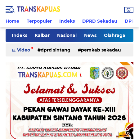
Home
Terpopuler
Indeks
DPRD Sekadau
DPRD 
Indeks
Kalbar
Nasional
News
Olahraga
Pilkades
Rohani
Sanggau
Sekadau
Video
dprd sintang
pemkab sekadau
Sintang
Sosial
Tips
ketapang
kriminal
pemkab sintang