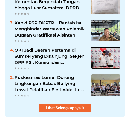
Kementan Berpindah Tangan
hingga Luar Sumatera, DPRD
Sumsel Minta Aparat Usut
Tuntas
Kabid PSP DKPTPH Bantah Isu
Menghindar Wartawan Polemik
Dugaan Gratifikasi Alsintan
OKI Jadi Daerah Pertama di
Sumsel yang Dikunjungi Sekjen
DPP PSI, Konsolidasi
Pembentukan DPRT Dimulai
Puskesmas Lumar Dorong
Lingkungan Bebas Bullying
Lewat Pelatihan First Aider Luka
Psikologis di SMAN 01
Lihat Selengkapnya