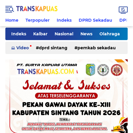
Home
Terpopuler
Indeks
DPRD Sekadau
DPRD 
Indeks
Kalbar
Nasional
News
Olahraga
Pilkades
Rohani
Sanggau
Sekadau
Video
dprd sintang
pemkab sekadau
Sintang
Sosial
Tips
ketapang
kriminal
pemkab sintang