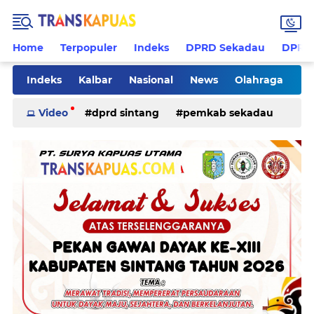
Home
Terpopuler
Indeks
DPRD Sekadau
DPRD 
Indeks
Kalbar
Nasional
News
Olahraga
Pilkades
Rohani
Sanggau
Sekadau
Video
dprd sintang
pemkab sekadau
Sintang
Sosial
Tips
ketapang
kriminal
pemkab sintang