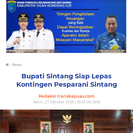
›
𝙽𝚎𝚠𝚜
Bupati Sintang Siap Lepas
Kontingen Pesparani Sintang
Redaksi transkapuas.com
Senin, 27 Oktober 2025 | 19.05.00 WIB