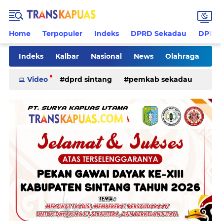
Home
Terpopuler
Indeks
DPRD Sekadau
DPRD 
Indeks
Kalbar
Nasional
News
Olahraga
Pilkades
Rohani
Sanggau
Sekadau
Video
dprd sintang
pemkab sekadau
Sintang
Sosial
Tips
ketapang
kriminal
pemkab sintang