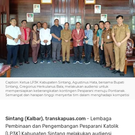
Caption: Ketua LP3K Kabupaten Sintang, Agustinus Hata, bersama Bupati
Sintang, Gregorius Herkulanus Bala, melakukan audiensi untuk
mempersiapkan keberangkatan kontingen Pesparani menuju Pontianak.
Semangat dan harapan tinggi menyertai tim dalam menghadapi kompetisi
Sintang (Kalbar), transkapuas.com
- Lembaga
Pembinaan dan Pengembangan Pesparani Katolik
(LP3K) Kabupaten Sintang melakukan audiensi