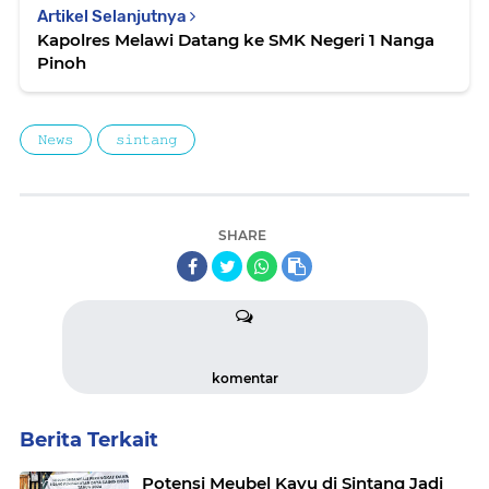
Artikel Selanjutnya
Kapolres Melawi Datang ke SMK Negeri 1 Nanga
Pinoh
𝙽𝚎𝚠𝚜
𝚜𝚒𝚗𝚝𝚊𝚗𝚐
SHARE
komentar
Berita Terkait
Potensi Meubel Kayu di Sintang Jadi