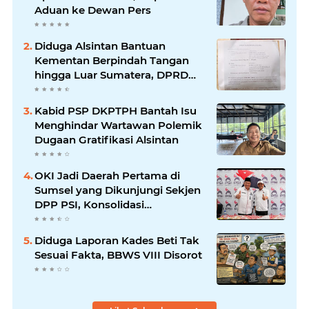
Aduan ke Dewan Pers
Diduga Alsintan Bantuan
Kementan Berpindah Tangan
hingga Luar Sumatera, DPRD
Sumsel Minta Aparat Usut
Tuntas
Kabid PSP DKPTPH Bantah Isu
Menghindar Wartawan Polemik
Dugaan Gratifikasi Alsintan
OKI Jadi Daerah Pertama di
Sumsel yang Dikunjungi Sekjen
DPP PSI, Konsolidasi
Pembentukan DPRT Dimulai
Diduga Laporan Kades Beti Tak
Sesuai Fakta, BBWS VIII Disorot