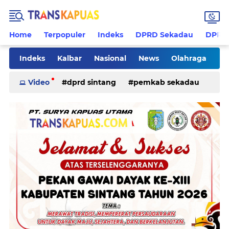
Home
Terpopuler
Indeks
DPRD Sekadau
DPRD 
Indeks
Kalbar
Nasional
News
Olahraga
Pilkades
Rohani
Sanggau
Sekadau
Video
dprd sintang
pemkab sekadau
Sintang
Sosial
Tips
ketapang
kriminal
pemkab sintang