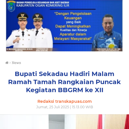
›
𝙽𝚎𝚠𝚜
Bupati Sekadau Hadiri Malam
Ramah Tamah Rangkaian Puncak
Kegiatan BBGRM ke XII
Redaksi transkapuas.com
Jumat, 25 Juli 2025 | 15.13.00 WIB