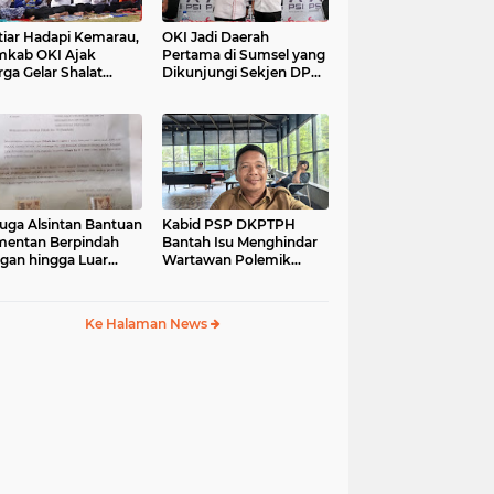
tiar Hadapi Kemarau,
OKI Jadi Daerah
kab OKI Ajak
Pertama di Sumsel yang
ga Gelar Shalat
Dikunjungi Sekjen DPP
isqa
PSI, Konsolidasi
Pembentukan DPRT
Dimulai
uga Alsintan Bantuan
Kabid PSP DKPTPH
entan Berpindah
Bantah Isu Menghindar
gan hingga Luar
Wartawan Polemik
matera, DPRD
Dugaan Gratifikasi
sel Minta Aparat
Alsintan
t Tuntas
Ke Halaman News