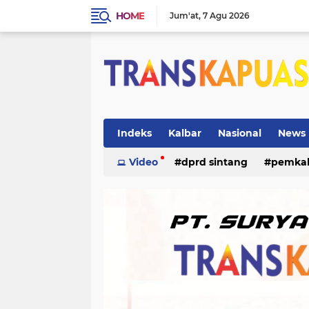
HOME
Jum'at
7 Agu 2026
Indeks
Kalbar
Nasional
News
ketapang
Video
dprd sintang
kriminal
pemka