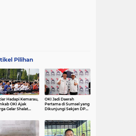
tikel Pilihan
tiar Hadapi Kemarau,
OKI Jadi Daerah
kab OKI Ajak
Pertama di Sumsel yang
ga Gelar Shalat
Dikunjungi Sekjen DPP
isqa
PSI, Konsolidasi
Pembentukan DPRT
Dimulai