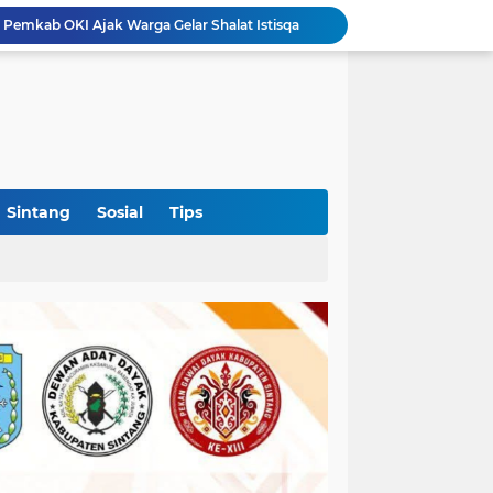
OKI Jadi Daerah Pertama di Sumsel yang Dikunjungi Sekjen DPP PSI, Konsolidasi Pembentukan DPRT Dimulai
Diduga Alsintan Bantuan Kementan Berpindah Tangan hingga Luar Sumatera, DPRD Sumsel Minta Aparat Usut Tuntas
Kabid PSP DKPTPH Bantah Isu Menghindar Wartawan Polemik Dugaan Gratifikasi Alsintan
Polres Sintang Datangi Pekerja PETI di Sungai Kapuas, Minta Aktivitas Penambangan Dihentikan
Puskesmas Lumar Dorong Lingkungan Bebas Bullying Lewat Pelatihan First Aider Luka Psikologis di SMAN 01
Ahmad Akbar Bantah Terima Rp50 Juta Alsintan, Siapkan Aduan ke Dewan Pers
Harlah Ke-4 IKM OKI Perkuat Soliditas Perantau Minang, 900 Warga Hadiri Pertemuan Empat DPC
Rakercab Perdana PKB OKI Tandai Awal Konsolidasi, HM Dja'far Sodiq Ajak Kader Tinggalkan Dinamika Internal
Sintang
Sosial
Tips
Hingga Terperosok di Tanjung Sekayam
 Pemkab OKI Ajak Warga Gelar Shalat Istisqa