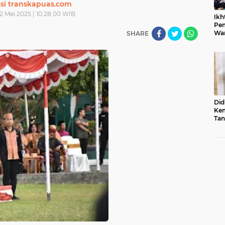
si transkapuas.com
2 Mei 2025 | 10.28.00 WIB
Ikh
Pem
War
SHARE
Ist
Did
Kem
Tan
Su
Sum
Usu