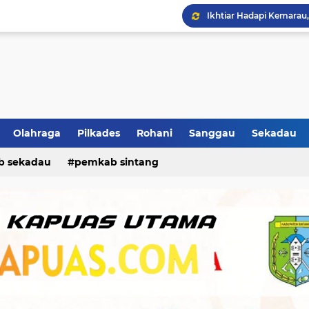
Olahraga
Pilkades
Rohani
Sanggau
Sekadau
Ban Selip, Mobil Oleng 
b sekadau
pemkab sintang
Ikhtiar Hadapi Kemarau,