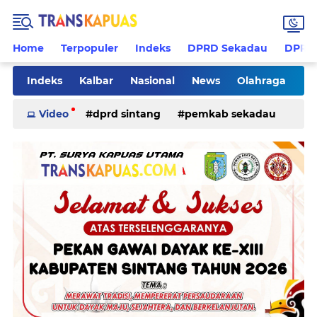
Home
Terpopuler
Indeks
DPRD Sekadau
DPRD 
Indeks
Kalbar
Nasional
News
Olahraga
Pilkades
Rohani
Sanggau
Sekadau
Video
dprd sintang
pemkab sekadau
Sintang
Sosial
Tips
ketapang
kriminal
pemkab sintang