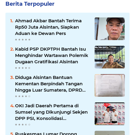
Berita Terpopuler
Ahmad Akbar Bantah Terima
Rp50 Juta Alsintan, Siapkan
Aduan ke Dewan Pers
Kabid PSP DKPTPH Bantah Isu
Menghindar Wartawan Polemik
Dugaan Gratifikasi Alsintan
Diduga Alsintan Bantuan
Kementan Berpindah Tangan
hingga Luar Sumatera, DPRD
Sumsel Minta Aparat Usut
Tuntas
OKI Jadi Daerah Pertama di
Sumsel yang Dikunjungi Sekjen
DPP PSI, Konsolidasi
Pembentukan DPRT Dimulai
Puskesmas Lumar Dorong