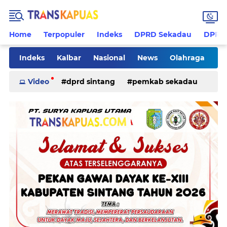
Home
Terpopuler
Indeks
DPRD Sekadau
DPRD 
Indeks
Kalbar
Nasional
News
Olahraga
Pilkades
Rohani
Sanggau
Sekadau
Video
dprd sintang
pemkab sekadau
Sintang
Sosial
Tips
ketapang
kriminal
pemkab sintang