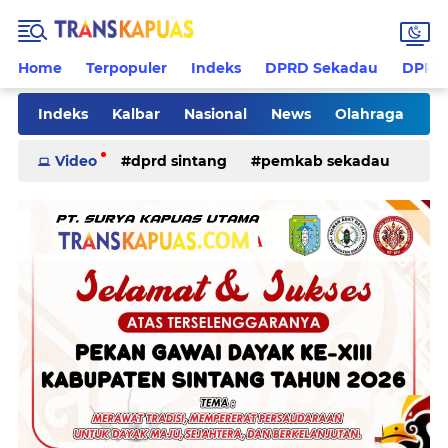
Home
Terpopuler
Indeks
DPRD Sekadau
DPRD 
Indeks
Kalbar
Nasional
News
Olahraga
Pilkades
Rohani
Sanggau
Sekadau
Video
dprd sintang
pemkab sekadau
Sintang
Sosial
Tips
ketapang
kriminal
pemkab sintang