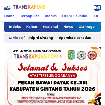
Home
Terpopuler
Indeks
DPRD Sekadau
DPRD 
Indeks
Kalbar
Nasional
News
Olahraga
Pilkades
Rohani
Sanggau
Sekadau
Video
dprd sintang
pemkab sekadau
Sintang
Sosial
Tips
ketapang
kriminal
pemkab sintang