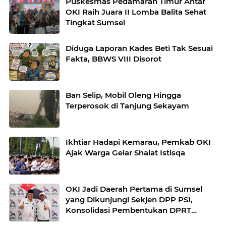
Puskesmas Pedamaran Timur Antar
OKI Raih Juara II Lomba Balita Sehat
Tingkat Sumsel
Diduga Laporan Kades Beti Tak Sesuai
Fakta, BBWS VIII Disorot
Ban Selip, Mobil Oleng Hingga
Terperosok di Tanjung Sekayam
Ikhtiar Hadapi Kemarau, Pemkab OKI
Ajak Warga Gelar Shalat Istisqa
OKI Jadi Daerah Pertama di Sumsel
yang Dikunjungi Sekjen DPP PSI,
Konsolidasi Pembentukan DPRT
Dimulai