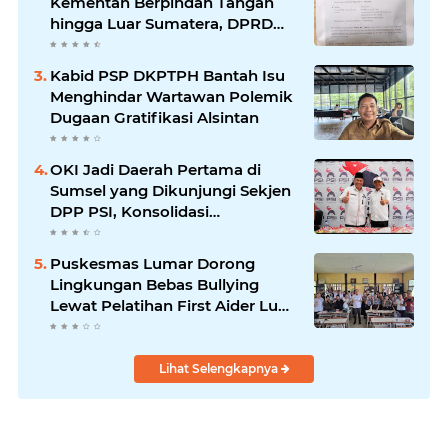
Kementan Berpindah Tangan
hingga Luar Sumatera, DPRD
Sumsel Minta Aparat Usut
Tuntas
Kabid PSP DKPTPH Bantah Isu
Menghindar Wartawan Polemik
Dugaan Gratifikasi Alsintan
OKI Jadi Daerah Pertama di
Sumsel yang Dikunjungi Sekjen
DPP PSI, Konsolidasi
Pembentukan DPRT Dimulai
Puskesmas Lumar Dorong
Lingkungan Bebas Bullying
Lewat Pelatihan First Aider Luka
Psikologis di SMAN 01
Lihat Selengkapnya