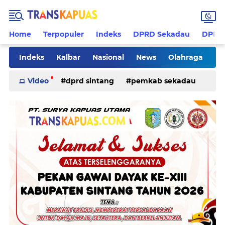
Home
Terpopuler
Indeks
DPRD Sekadau
DPRD 
Indeks
Kalbar
Nasional
News
Olahraga
Pilkades
Rohani
Sanggau
Sekadau
Video
dprd sintang
pemkab sekadau
Sintang
Sosial
Tips
ketapang
kriminal
pemkab sintang