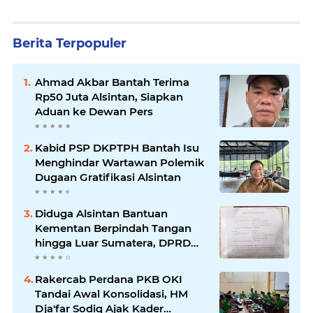
Berita Terpopuler
Ahmad Akbar Bantah Terima
Rp50 Juta Alsintan, Siapkan
Aduan ke Dewan Pers
Kabid PSP DKPTPH Bantah Isu
Menghindar Wartawan Polemik
Dugaan Gratifikasi Alsintan
Diduga Alsintan Bantuan
Kementan Berpindah Tangan
hingga Luar Sumatera, DPRD
Sumsel Minta Aparat Usut
Tuntas
Rakercab Perdana PKB OKI
Tandai Awal Konsolidasi, HM
Dja'far Sodiq Ajak Kader