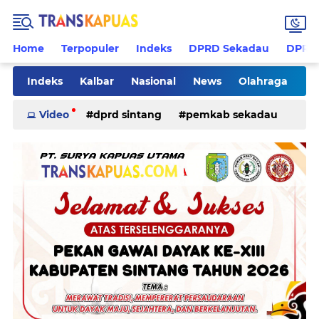
Home
Terpopuler
Indeks
DPRD Sekadau
DPRD 
Indeks
Kalbar
Nasional
News
Olahraga
Pilkades
Rohani
Sanggau
Sekadau
Video
dprd sintang
pemkab sekadau
Sintang
Sosial
Tips
ketapang
kriminal
pemkab sintang