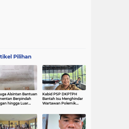
tikel Pilihan
uga Alsintan Bantuan
Kabid PSP DKPTPH
entan Berpindah
Bantah Isu Menghindar
gan hingga Luar
Wartawan Polemik
matera, DPRD
Dugaan Gratifikasi
sel Minta Aparat
Alsintan
t Tuntas