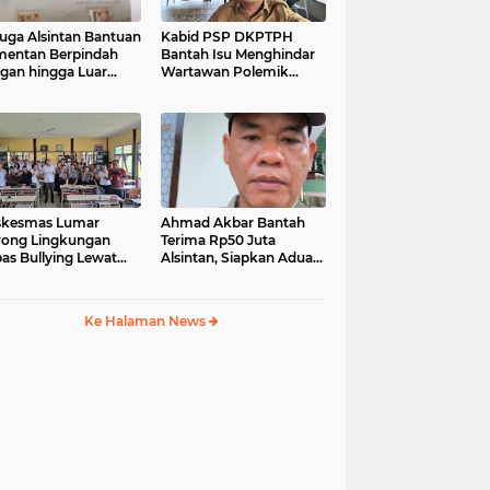
uga Alsintan Bantuan
Kabid PSP DKPTPH
entan Berpindah
Bantah Isu Menghindar
gan hingga Luar
Wartawan Polemik
matera, DPRD
Dugaan Gratifikasi
sel Minta Aparat
Alsintan
t Tuntas
skesmas Lumar
Ahmad Akbar Bantah
ong Lingkungan
Terima Rp50 Juta
as Bullying Lewat
Alsintan, Siapkan Aduan
atihan First Aider
ke Dewan Pers
a Psikologis di SMAN
Ke Halaman News