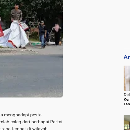
Ar
Did
Kem
Tan
Su
Sum
a menghadapi pesta
Usu
lah caleg dari berbagai Partai
berapa tempat di wilayah