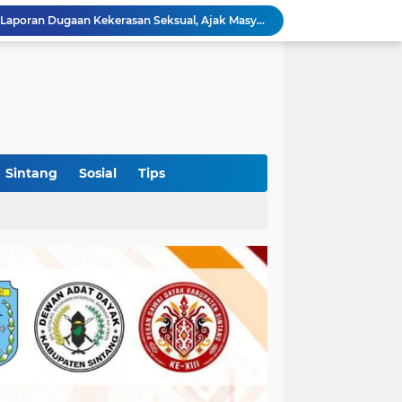
Polres Sekadau Tangani Laporan Dugaan Kekerasan Seksual, Ajak Masyarakat Jaga Ruang Digital
Aklamasi di Golkar Sumsel Perkuat Posisi Politik Andie Dinialdie Menuju Pilgub
Polres Sekadau Tingkatkan Kasus Dugaan Perampasan Emas ke Tahap Penyidikan
OKI Jadi Daerah Pertama di Sumsel yang Dikunjungi Sekjen DPP PSI, Konsolidasi Pembentukan DPRT Dimulai
Diduga Alsintan Bantuan Kementan Berpindah Tangan hingga Luar Sumatera, DPRD Sumsel Minta Aparat Usut Tuntas
Kabid PSP DKPTPH Bantah Isu Menghindar Wartawan Polemik Dugaan Gratifikasi Alsintan
Puskesmas Lumar Dorong Lingkungan Bebas Bullying Lewat Pelatihan First Aider Luka Psikologis di SMAN 01
Ahmad Akbar Bantah Terima Rp50 Juta Alsintan, Siapkan Aduan ke Dewan Pers
Sintang
Sosial
Tips
Harlah Ke-4 IKM OKI Perkuat Soliditas Perantau Minang, 900 Warga Hadiri Pertemuan Empat DPC
Rakercab Perdana PKB OKI Tandai Awal Konsolidasi, HM Dja'far Sodiq Ajak Kader Tinggalkan Dinamika Internal