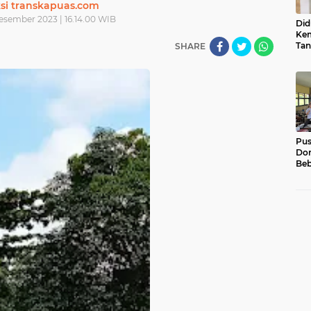
si transkapuas.com
esember 2023 | 16.14.00 WIB
Did
Kem
Tan
SHARE
Su
Sum
Usu
Pu
Dor
Beb
Pel
Luk
01