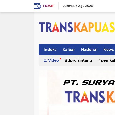
HOME
Jum'at
7 Agu 2026
Indeks
Kalbar
Nasional
News
ketapang
Video
dprd sintang
kriminal
pemka