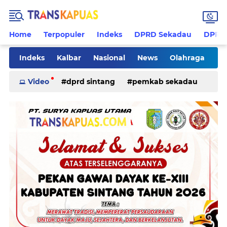
Home
Terpopuler
Indeks
DPRD Sekadau
DPRD 
Indeks
Kalbar
Nasional
News
Olahraga
Pilkades
Rohani
Sanggau
Sekadau
Video
dprd sintang
pemkab sekadau
Sintang
Sosial
Tips
ketapang
kriminal
pemkab sintang