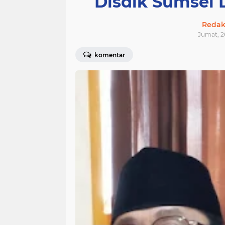
Disdik Sumsel
Redak
Jumat, 26
komentar