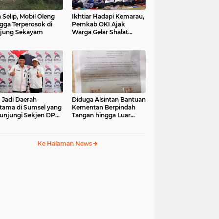
 Selip, Mobil Oleng
Ikhtiar Hadapi Kemarau,
gga Terperosok di
Pemkab OKI Ajak
jung Sekayam
Warga Gelar Shalat
Istisqa
 Jadi Daerah
Diduga Alsintan Bantuan
tama di Sumsel yang
Kementan Berpindah
unjungi Sekjen DPP
Tangan hingga Luar
, Konsolidasi
Sumatera, DPRD
mbentukan DPRT
Sumsel Minta Aparat
ulai
Usut Tuntas
Ke Halaman News