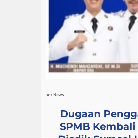
›
News
Dugaan Pengga
SPMB Kembali 