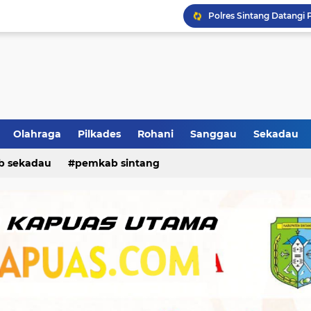
Diduga Laporan Kades Be
Ban Selip, Mobil Oleng 
Ikhtiar Hadapi Kemarau,
Olahraga
Pilkades
Rohani
Sanggau
Sekadau
b sekadau
pemkab sintang