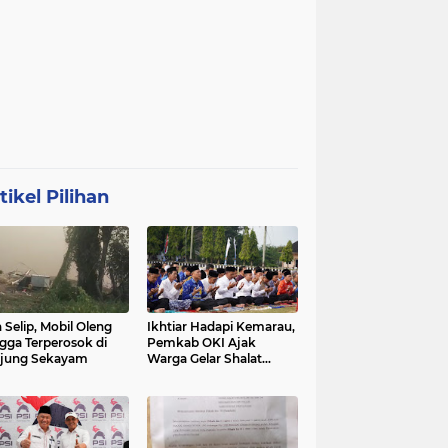
tikel Pilihan
 Selip, Mobil Oleng
Ikhtiar Hadapi Kemarau,
gga Terperosok di
Pemkab OKI Ajak
jung Sekayam
Warga Gelar Shalat
Istisqa