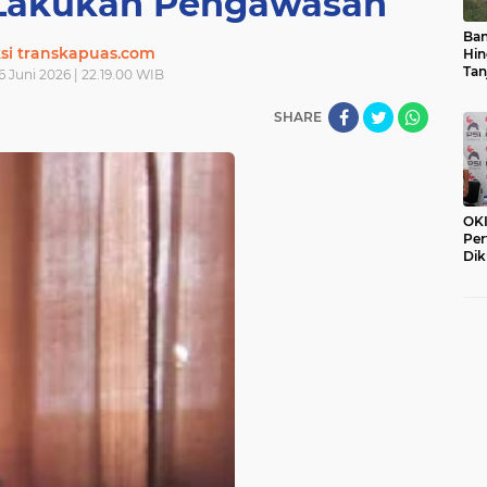
 Lakukan Pengawasan
Ban
si transkapuas.com
Hin
Tan
 Juni 2026 | 22.19.00 WIB
SHARE
OKI
Per
Dik
PSI
Pe
Dim