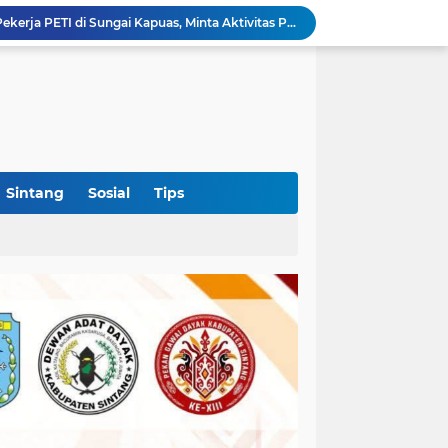
Puskesmas Lumar Dorong Lingkungan Bebas Bullying Lewat Pelatihan First Aider Luka Psikologis di SMAN 01
Ahmad Akbar Bantah Terima Rp50 Juta Alsintan, Siapkan Aduan ke Dewan Pers
Harlah Ke-4 IKM OKI Perkuat Soliditas Perantau Minang, 900 Warga Hadiri Pertemuan Empat DPC
ti Tak Sesuai Fakta, BBWS VIII Disorot
Hingga Terperosok di Tanjung Sekayam
 Pemkab OKI Ajak Warga Gelar Shalat Istisqa
OKI Jadi Daerah Pertama di Sumsel yang Dikunjungi Sekjen DPP PSI, Konsolidasi Pembentukan DPRT Dimulai
Diduga Alsintan Bantuan Kementan Berpindah Tangan hingga Luar Sumatera, DPRD Sumsel Minta Aparat Usut Tuntas
Sintang
Sosial
Tips
Kabid PSP DKPTPH Bantah Isu Menghindar Wartawan Polemik Dugaan Gratifikasi Alsintan
Polres Sintang Datangi Pekerja PETI di Sungai Kapuas, Minta Aktivitas Penambangan Dihentikan