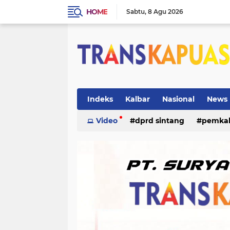
HOME
Sabtu
8 Agu 2026
Indeks
Kalbar
Nasional
News
ketapang
Video
dprd sintang
kriminal
pemka