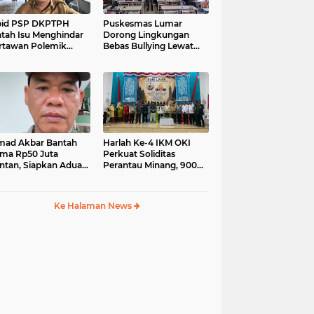
bid PSP DKPTPH
Puskesmas Lumar
tah Isu Menghindar
Dorong Lingkungan
tawan Polemik
Bebas Bullying Lewat
aan Gratifikasi
Pelatihan First Aider
intan
Luka Psikologis di SMAN
01
ad Akbar Bantah
Harlah Ke-4 IKM OKI
ima Rp50 Juta
Perkuat Soliditas
intan, Siapkan Aduan
Perantau Minang, 900
Dewan Pers
Warga Hadiri Pertemuan
Empat DPC
Ke Halaman News