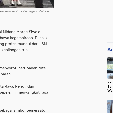
di kecamatan Kota Kayuagung OKI saat
.
i Midang Morge Siwe di
awa kegembiraan. Di balik
ng protes muncul dari LSM
Ar
i kehilangan ruh
menyoroti perubahan rute
sparan.
Ka
ta Raya, Perigi, dan
Ban
War
 sepele, ini menyangkut rasa
Dug
Als
 sebagai simbol pemersatu.