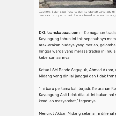
Caption ; Salah satu Peserta dari kelurahan yang ada 
mereka turut partisipasi di acara tersebut acara midang 
OKI, transkapuas.com
– Kemegahan tradis
Kayuagung tahun ini tak sepenuhnya memb
arak-arakan budaya yang meriah, gelomba
hingga warga yang merasa tradisi ini mula
kebersamaannya.
Ketua LSM Bende Seguguk, Ahmad Akbar, 
Midang yang dinilai janggal dan tidak tran
“Ini baru pertama kali terjadi. Kelurahan Ko
Kayuagung Asli tidak dilalui. Ini bukan hal
keadilan masyarakat,” tegasnya.
Menurut Akbar, Midang selama ini dikenal