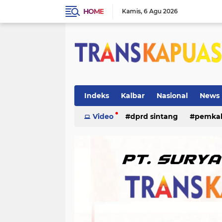
HOME
Kamis
6 Agu 2026
Indeks
Kalbar
Nasional
News
ketapang
Video
dprd sintang
kriminal
pemka