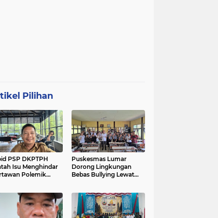
tikel Pilihan
bid PSP DKPTPH
Puskesmas Lumar
tah Isu Menghindar
Dorong Lingkungan
tawan Polemik
Bebas Bullying Lewat
aan Gratifikasi
Pelatihan First Aider
intan
Luka Psikologis di SMAN
01