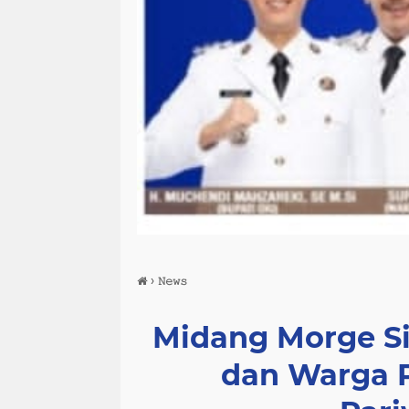
›
𝙽𝚎𝚠𝚜
Midang Morge Si
dan Warga P