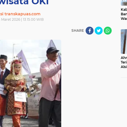
wisata OKI
Ka
si transkapuas.com
Ban
War
4 Maret 2026 | 13.15.00 WIB
Dug
Als
SHARE
Ahm
Ter
Als
ke 