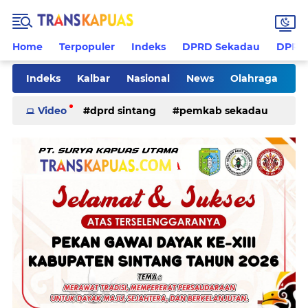
Home
Terpopuler
Indeks
DPRD Sekadau
DPRD 
Indeks
Kalbar
Nasional
News
Olahraga
Pilkades
Rohani
Sanggau
Sekadau
Video
dprd sintang
pemkab sekadau
Sintang
Sosial
Tips
ketapang
kriminal
pemkab sintang