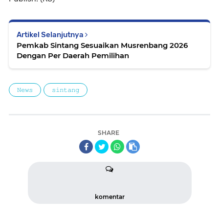
Artikel Selanjutnya
Pemkab Sintang Sesuaikan Musrenbang 2026
Dengan Per Daerah Pemilihan
𝙽𝚎𝚠𝚜
𝚜𝚒𝚗𝚝𝚊𝚗𝚐
SHARE
komentar