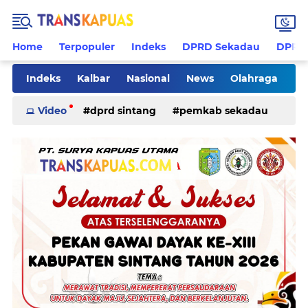
Home
Terpopuler
Indeks
DPRD Sekadau
DPRD 
Indeks
Kalbar
Nasional
News
Olahraga
Pilkades
Rohani
Sanggau
Sekadau
Video
dprd sintang
pemkab sekadau
Sintang
Sosial
Tips
ketapang
kriminal
pemkab sintang