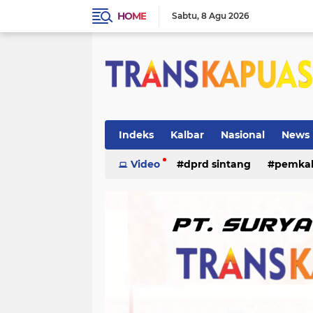
HOME
Sabtu
8 Agu 2026
Indeks
Kalbar
Nasional
News
ketapang
Video
dprd sintang
kriminal
pemka