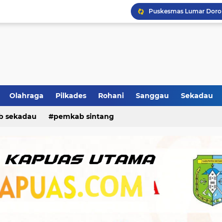
Ban Selip, Mobil Oleng 
Ikhtiar Hadapi Kemarau,
Olahraga
Pilkades
Rohani
Sanggau
Sekadau
b sekadau
pemkab sintang