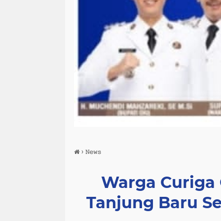
›
𝙽𝚎𝚠𝚜
Warga Curiga
Tanjung Baru S