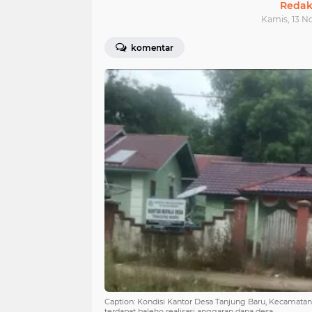
Redak
Kamis, 13 N
komentar
Caption: Kondisi Kantor Desa Tanjung Baru, Kecamatan
terdapat baleho realisasi anggaran dana desa