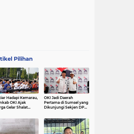
tikel Pilihan
tiar Hadapi Kemarau,
OKI Jadi Daerah
kab OKI Ajak
Pertama di Sumsel yang
ga Gelar Shalat
Dikunjungi Sekjen DPP
isqa
PSI, Konsolidasi
Pembentukan DPRT
Dimulai