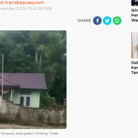
si transkapuas.com
ovember 2025 | 13.42.00 WIB
Ikh
Pem
War
SHARE
Ist
Did
Kem
Tan
Su
Sum
Usu
 Serawai, Kabupaten Sintang. Tidak