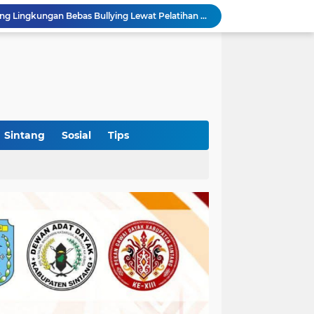
Ahmad Akbar Bantah Terima Rp50 Juta Alsintan, Siapkan Aduan ke Dewan Pers
Harlah Ke-4 IKM OKI Perkuat Soliditas Perantau Minang, 900 Warga Hadiri Pertemuan Empat DPC
Rakercab Perdana PKB OKI Tandai Awal Konsolidasi, HM Dja'far Sodiq Ajak Kader Tinggalkan Dinamika Internal
Hingga Terperosok di Tanjung Sekayam
 Pemkab OKI Ajak Warga Gelar Shalat Istisqa
OKI Jadi Daerah Pertama di Sumsel yang Dikunjungi Sekjen DPP PSI, Konsolidasi Pembentukan DPRT Dimulai
Diduga Alsintan Bantuan Kementan Berpindah Tangan hingga Luar Sumatera, DPRD Sumsel Minta Aparat Usut Tuntas
Kabid PSP DKPTPH Bantah Isu Menghindar Wartawan Polemik Dugaan Gratifikasi Alsintan
Sintang
Sosial
Tips
Polres Sintang Datangi Pekerja PETI di Sungai Kapuas, Minta Aktivitas Penambangan Dihentikan
Puskesmas Lumar Dorong Lingkungan Bebas Bullying Lewat Pelatihan First Aider Luka Psikologis di SMAN 01