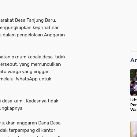
arakat Desa Tanjung Baru,
mengungkapkan keprihatinan
sa dalam pengelolaan Anggaran
atan oknum kepala desa, tidak
Ar
 tersebut, yang memunculkan
satu warga yang enggan
melalui WhatsApp untuk
Ikh
i desa kami. Kadesnya tidak
Pem
 ungkapnya.
War
Ist
unjukkan anggaran Dana Desa
idak terpampang di kantor