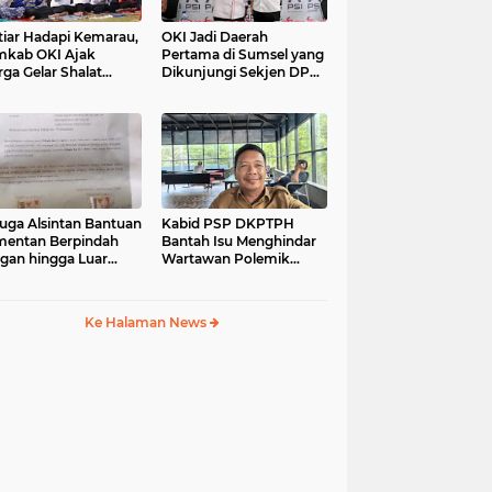
tiar Hadapi Kemarau,
OKI Jadi Daerah
kab OKI Ajak
Pertama di Sumsel yang
ga Gelar Shalat
Dikunjungi Sekjen DPP
isqa
PSI, Konsolidasi
Pembentukan DPRT
Dimulai
uga Alsintan Bantuan
Kabid PSP DKPTPH
entan Berpindah
Bantah Isu Menghindar
gan hingga Luar
Wartawan Polemik
matera, DPRD
Dugaan Gratifikasi
sel Minta Aparat
Alsintan
t Tuntas
Ke Halaman News