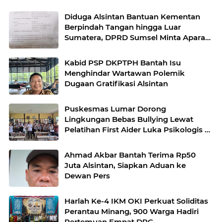
Diduga Alsintan Bantuan Kementan
Berpindah Tangan hingga Luar
Sumatera, DPRD Sumsel Minta Aparat
Usut Tuntas
Kabid PSP DKPTPH Bantah Isu
Menghindar Wartawan Polemik
Dugaan Gratifikasi Alsintan
Puskesmas Lumar Dorong
Lingkungan Bebas Bullying Lewat
Pelatihan First Aider Luka Psikologis di
SMAN 01
Ahmad Akbar Bantah Terima Rp50
Juta Alsintan, Siapkan Aduan ke
Dewan Pers
Harlah Ke-4 IKM OKI Perkuat Soliditas
Perantau Minang, 900 Warga Hadiri
Pertemuan Empat DPC