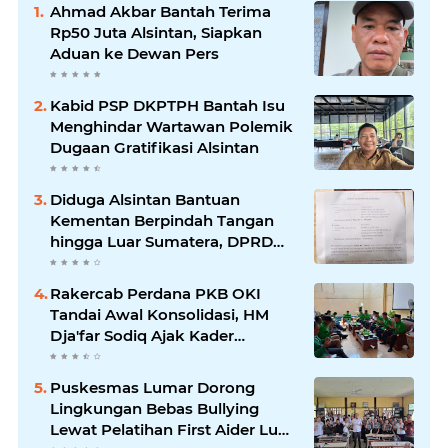
Ahmad Akbar Bantah Terima
Rp50 Juta Alsintan, Siapkan
Aduan ke Dewan Pers
Kabid PSP DKPTPH Bantah Isu
Menghindar Wartawan Polemik
Dugaan Gratifikasi Alsintan
Diduga Alsintan Bantuan
Kementan Berpindah Tangan
hingga Luar Sumatera, DPRD
Sumsel Minta Aparat Usut
Tuntas
Rakercab Perdana PKB OKI
Tandai Awal Konsolidasi, HM
Dja'far Sodiq Ajak Kader
Tinggalkan Dinamika Internal
Puskesmas Lumar Dorong
Lingkungan Bebas Bullying
Lewat Pelatihan First Aider Luka