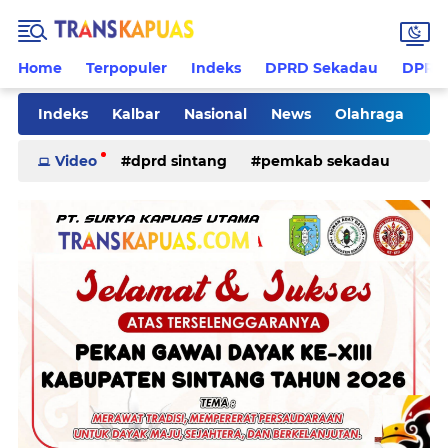
Home
Terpopuler
Indeks
DPRD Sekadau
DPRD 
Indeks
Kalbar
Nasional
News
Olahraga
Pilkades
Rohani
Sanggau
Sekadau
Video
dprd sintang
pemkab sekadau
Sintang
Sosial
Tips
ketapang
kriminal
pemkab sintang