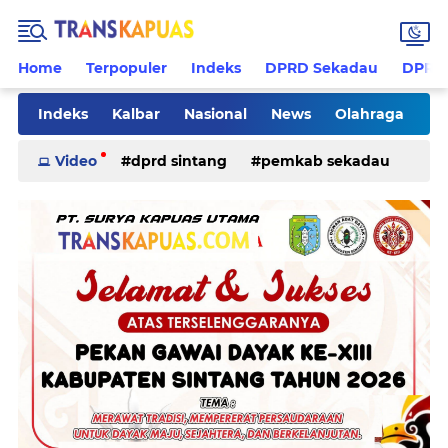
Home
Terpopuler
Indeks
DPRD Sekadau
DPRD 
Indeks
Kalbar
Nasional
News
Olahraga
Pilkades
Rohani
Sanggau
Sekadau
Video
dprd sintang
pemkab sekadau
Sintang
Sosial
Tips
ketapang
kriminal
pemkab sintang