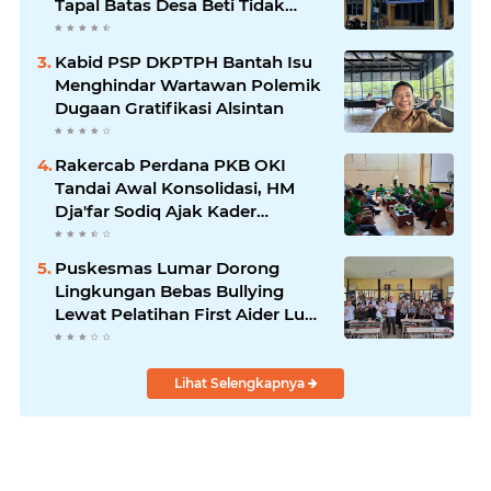
Tapal Batas Desa Beti Tidak
Transparan
Kabid PSP DKPTPH Bantah Isu
Menghindar Wartawan Polemik
Dugaan Gratifikasi Alsintan
Rakercab Perdana PKB OKI
Tandai Awal Konsolidasi, HM
Dja'far Sodiq Ajak Kader
Tinggalkan Dinamika Internal
Puskesmas Lumar Dorong
Lingkungan Bebas Bullying
Lewat Pelatihan First Aider Luka
Psikologis di SMAN 01
Lihat Selengkapnya