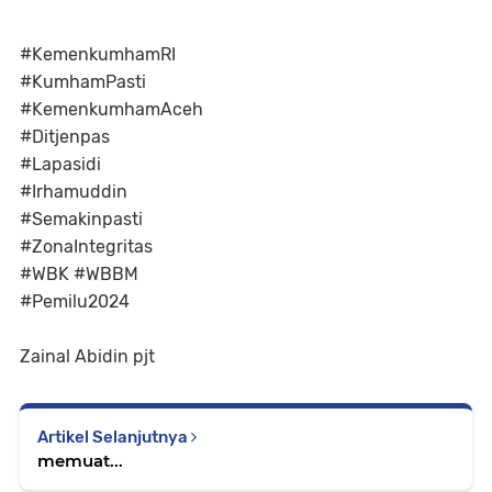
#KemenkumhamRI
#KumhamPasti
#KemenkumhamAceh
#Ditjenpas
#Lapasidi
#Irhamuddin
#Semakinpasti
#ZonaIntegritas
#WBK #WBBM
#Pemilu2024
Zainal Abidin pjt
Artikel Selanjutnya
memuat...