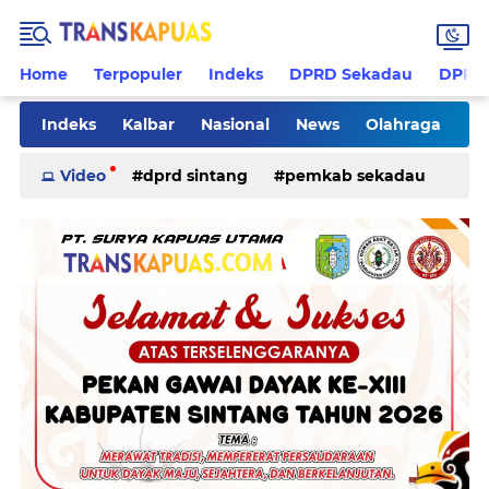
Home
Terpopuler
Indeks
DPRD Sekadau
DPRD 
Indeks
Kalbar
Nasional
News
Olahraga
Pilkades
Rohani
Sanggau
Sekadau
Video
dprd sintang
pemkab sekadau
Sintang
Sosial
Tips
ketapang
kriminal
pemkab sintang