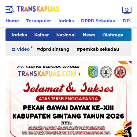
Home
Terpopuler
Indeks
DPRD Sekadau
DPRD 
Indeks
Kalbar
Nasional
News
Olahraga
Pilkades
Rohani
Sanggau
Sekadau
Video
dprd sintang
pemkab sekadau
Sintang
Sosial
Tips
ketapang
kriminal
pemkab sintang