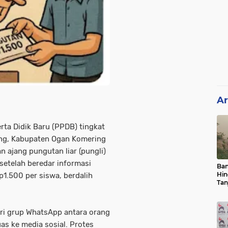
Ar
ta Didik Baru (PPDB) tingkat
ung, Kabupaten Ogan Komering
an ajang pungutan liar (pungli)
setelah beredar informasi
Ban
Hin
1.500 per siswa, berdalih
Tan
ari grup WhatsApp antara orang
as ke media sosial. Protes