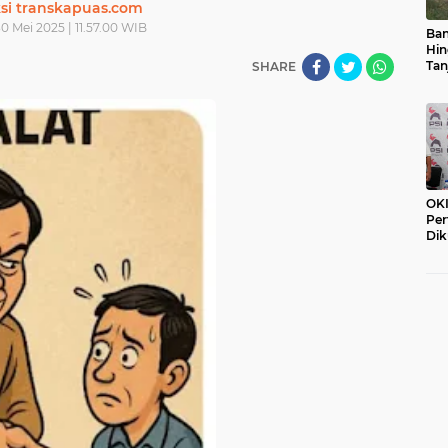
si transkapuas.com
0 Mei 2025 | 11.57.00 WIB
Ban
Hin
Tan
SHARE
OKI
Per
Dik
PSI
Pe
Dim