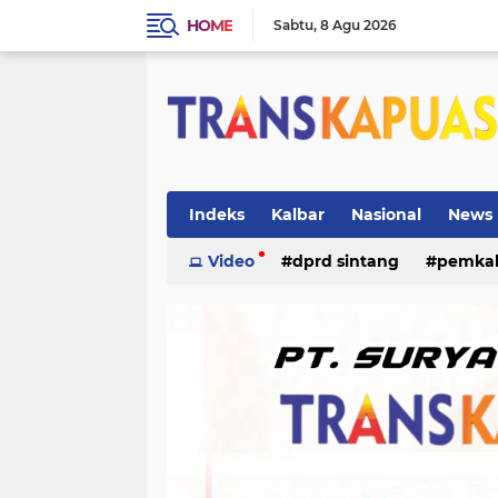
HOME
Sabtu
8 Agu 2026
Indeks
Kalbar
Nasional
News
ketapang
Video
dprd sintang
kriminal
pemka