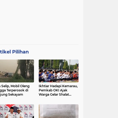
tikel Pilihan
 Selip, Mobil Oleng
Ikhtiar Hadapi Kemarau,
gga Terperosok di
Pemkab OKI Ajak
jung Sekayam
Warga Gelar Shalat
Istisqa