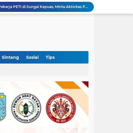
Puskesmas Lumar Dorong Lingkungan Bebas Bullying Lewat Pelatihan First Aider Luka Psikologis di SMAN 01
Ahmad Akbar Bantah Terima Rp50 Juta Alsintan, Siapkan Aduan ke Dewan Pers
Harlah Ke-4 IKM OKI Perkuat Soliditas Perantau Minang, 900 Warga Hadiri Pertemuan Empat DPC
ti Tak Sesuai Fakta, BBWS VIII Disorot
Hingga Terperosok di Tanjung Sekayam
 Pemkab OKI Ajak Warga Gelar Shalat Istisqa
OKI Jadi Daerah Pertama di Sumsel yang Dikunjungi Sekjen DPP PSI, Konsolidasi Pembentukan DPRT Dimulai
Diduga Alsintan Bantuan Kementan Berpindah Tangan hingga Luar Sumatera, DPRD Sumsel Minta Aparat Usut Tuntas
Sintang
Sosial
Tips
Kabid PSP DKPTPH Bantah Isu Menghindar Wartawan Polemik Dugaan Gratifikasi Alsintan
Polres Sintang Datangi Pekerja PETI di Sungai Kapuas, Minta Aktivitas Penambangan Dihentikan