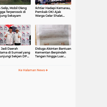
 Selip, Mobil Oleng
Ikhtiar Hadapi Kemarau,
gga Terperosok di
Pemkab OKI Ajak
jung Sekayam
Warga Gelar Shalat
Istisqa
 Jadi Daerah
Diduga Alsintan Bantuan
tama di Sumsel yang
Kementan Berpindah
unjungi Sekjen DPP
Tangan hingga Luar
, Konsolidasi
Sumatera, DPRD
mbentukan DPRT
Sumsel Minta Aparat
ulai
Usut Tuntas
Ke Halaman News