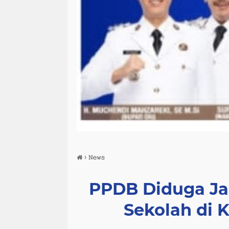
›
𝙽𝚎𝚠𝚜
PPDB Diduga Ja
Sekolah di 