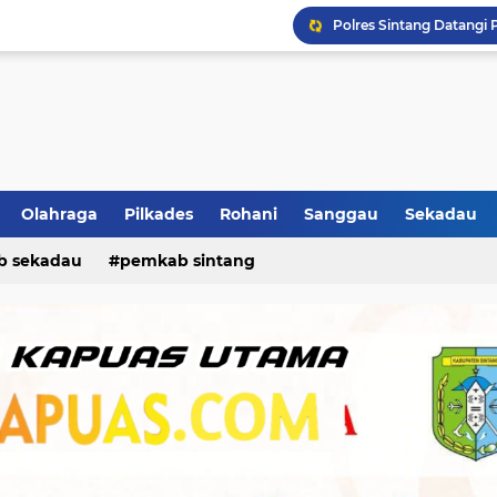
Diduga Laporan Kades Be
Ban Selip, Mobil Oleng 
Ikhtiar Hadapi Kemarau,
Olahraga
Pilkades
Rohani
Sanggau
Sekadau
b sekadau
pemkab sintang