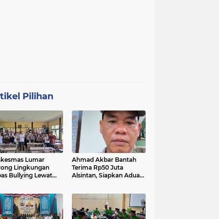
tikel Pilihan
skesmas Lumar
Ahmad Akbar Bantah
ong Lingkungan
Terima Rp50 Juta
as Bullying Lewat
Alsintan, Siapkan Aduan
atihan First Aider
ke Dewan Pers
a Psikologis di SMAN