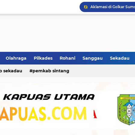
Adu Banteng, Revo VS T
Olahraga
Pilkades
Rohani
Sanggau
Sekadau
b sekadau
pemkab sintang