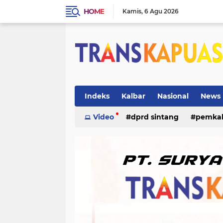
HOME
Kamis
6 Agu 2026
Indeks
Kalbar
Nasional
News
ketapang
Video
dprd sintang
kriminal
pemka