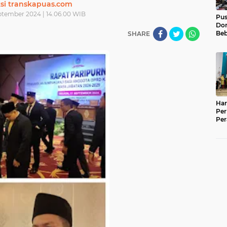
si transkapuas.com
ptember 2024 | 14.06.00 WIB
Pu
Dor
Beb
SHARE
Pel
Luk
01
Har
Per
Per
War
Em