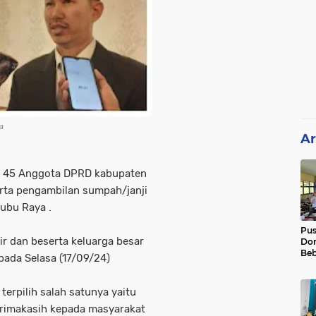
a
Ar
an 45 Anggota DPRD kabupaten
erta pengambilan sumpah/janji
Kubu Raya .
Pu
r dan beserta keluarga besar
Dor
Beb
pada Selasa (17/09/24)
Pel
Luk
01
rpilih salah satunya yaitu
rimakasih kepada masyarakat