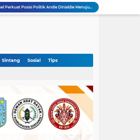
Polres Sekadau Tingkatkan Kasus Dugaan Perampasan Emas ke Tahap Penyidikan
Bupati OKI Bagikan 3.000 Bendera Merah Putih, Ajak Warga Semarakkan HUT Ke-81 RI
ruk, Tewaskan Satu Pengendara
Kabid PSP DKPTPH Bantah Isu Menghindar Wartawan Polemik Dugaan Gratifikasi Alsintan
Puskesmas Lumar Dorong Lingkungan Bebas Bullying Lewat Pelatihan First Aider Luka Psikologis di SMAN 01
Ahmad Akbar Bantah Terima Rp50 Juta Alsintan, Siapkan Aduan ke Dewan Pers
Harlah Ke-4 IKM OKI Perkuat Soliditas Perantau Minang, 900 Warga Hadiri Pertemuan Empat DPC
Rakercab Perdana PKB OKI Tandai Awal Konsolidasi, HM Dja'far Sodiq Ajak Kader Tinggalkan Dinamika Internal
Sintang
Sosial
Tips
Polres Sekadau Tangani Laporan Dugaan Kekerasan Seksual, Ajak Masyarakat Jaga Ruang Digital
Aklamasi di Golkar Sumsel Perkuat Posisi Politik Andie Dinialdie Menuju Pilgub