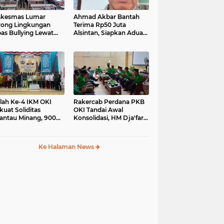
skesmas Lumar
Ahmad Akbar Bantah
ong Lingkungan
Terima Rp50 Juta
as Bullying Lewat
Alsintan, Siapkan Aduan
atihan First Aider
ke Dewan Pers
a Psikologis di SMAN
lah Ke-4 IKM OKI
Rakercab Perdana PKB
kuat Soliditas
OKI Tandai Awal
antau Minang, 900
Konsolidasi, HM Dja'far
ga Hadiri Pertemuan
Sodiq Ajak Kader
pat DPC
Tinggalkan Dinamika
Internal
Ke Halaman News