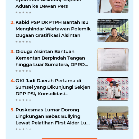
Aduan ke Dewan Pers
Kabid PSP DKPTPH Bantah Isu
Menghindar Wartawan Polemik
Dugaan Gratifikasi Alsintan
Diduga Alsintan Bantuan
Kementan Berpindah Tangan
hingga Luar Sumatera, DPRD
Sumsel Minta Aparat Usut
Tuntas
OKI Jadi Daerah Pertama di
Sumsel yang Dikunjungi Sekjen
DPP PSI, Konsolidasi
Pembentukan DPRT Dimulai
Puskesmas Lumar Dorong
Lingkungan Bebas Bullying
Lewat Pelatihan First Aider Luka
Psikologis di SMAN 01