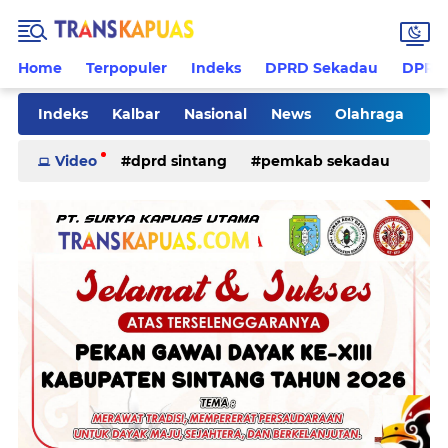
Home
Terpopuler
Indeks
DPRD Sekadau
DPRD 
Indeks
Kalbar
Nasional
News
Olahraga
Pilkades
Rohani
Sanggau
Sekadau
Video
dprd sintang
pemkab sekadau
Sintang
Sosial
Tips
ketapang
kriminal
pemkab sintang