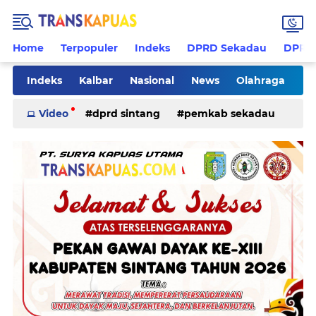
Home
Terpopuler
Indeks
DPRD Sekadau
DPRD 
Indeks
Kalbar
Nasional
News
Olahraga
Pilkades
Rohani
Sanggau
Sekadau
Video
dprd sintang
pemkab sekadau
Sintang
Sosial
Tips
ketapang
kriminal
pemkab sintang