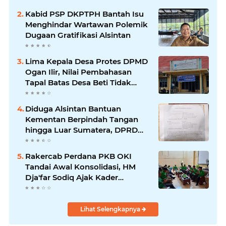
Kabid PSP DKPTPH Bantah Isu
Menghindar Wartawan Polemik
Dugaan Gratifikasi Alsintan
Lima Kepala Desa Protes DPMD
Ogan Ilir, Nilai Pembahasan
Tapal Batas Desa Beti Tidak
Transparan
Diduga Alsintan Bantuan
Kementan Berpindah Tangan
hingga Luar Sumatera, DPRD
Sumsel Minta Aparat Usut
Tuntas
Rakercab Perdana PKB OKI
Tandai Awal Konsolidasi, HM
Dja'far Sodiq Ajak Kader
Tinggalkan Dinamika Internal
Lihat Selengkapnya